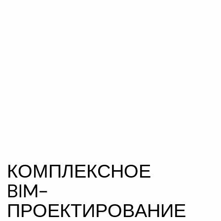
К
О
М
П
Л
Е
К
С
Н
О
Е
B
I
M
-
П
Р
О
Е
К
Т
И
Р
О
В
А
Н
И
Е