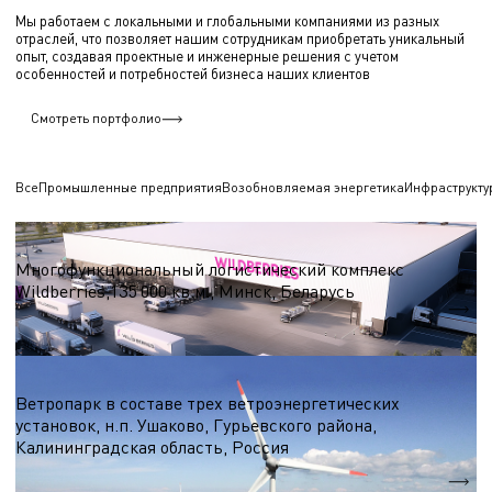
Мы работаем с локальными и глобальными компаниями из разных
отраслей, что позволяет нашим сотрудникам приобретать уникальный
опыт, создавая проектные и инженерные решения с учетом
особенностей и потребностей бизнеса наших клиентов
Смотреть портфолио
Все
Промышленные предприятия
Возобновляемая энергетика
Инфраструкту
Логистические центры и склады
Многофункциональный логистический комплекс
Wildberries,135 000 кв.м., Минск, Беларусь
S = 135 000 кв.м.
Ветроэнергетика
Ветропарк в составе трех ветроэнергетических
установок, н.п. Ушаково, Гурьевского района,
Калининградская область, Россия
5,1 МВт.
Nэл.