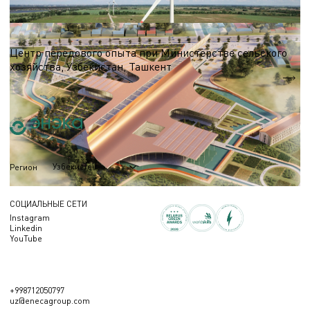
Выставочный комплекс
Центр передового опыта при Министерстве сельского
хозяйства, Узбекистан, Ташкент
S = 13 590 м.кв.
Узбекистан
Регион
СОЦИАЛЬНЫЕ СЕТИ
Instagram
Linkedin
YouTube
+998712050797
uz@enecagroup.com