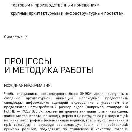
торговым и производственным помещениям;
крупным архитектурным и инфраструктурным проектам.
Каждый элемент презентации детализируется в
Смотреть еще
зависимости от ваших пожеланий. Даже простой
анимационный ролик способен донести до зрителя суть
вашего проекта – будь то интерьер, экстерьер или общий
ПРОЦЕССЫ
архитектурный замысел.
И МЕТОДИКА РАБОТЫ
3D-визуализация помогает клиенту ощутить себя частью
будущего объекта, оценить его объемно-пространственное
решение и функциональность. Дополнительные элементы,
ИСХОДНАЯ ИНФОРМАЦИЯ
такие как инфографика, делают презентацию более
Чтобы специалисты архитектурного бюро ЭНЭКА могли приступить к
доступной для широкой аудитории, объясняя даже сложные
созданию архитектурной анимации, необходимо предоставить
следующую информацию: сценарий видеоролика с указанием его
технические моменты.
продолжительности;требуемый размер видео (например, стандартный
FullHD — 1920x1080 px); желаемый уровень анимации (статичная сцена,
движение транспорта, пешеходы, деревья на ветру, текущая вода и т. д.);
наличие инфографики (всплывающие надписи, графики, обозначения и
пр.); текстовую и звуковую составляющую (если они необходимы);
примеры роликов, подходящих по стилистике и качеству; готовые