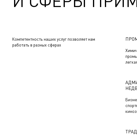
И СФЕРЫ ПРИ
ПРО
Компетентность наших услуг позволяет нам
работать в разных сферах
Химич
промы
легка
АДМИ
НЕД
Бизне
спорт
киноз
ТРАД