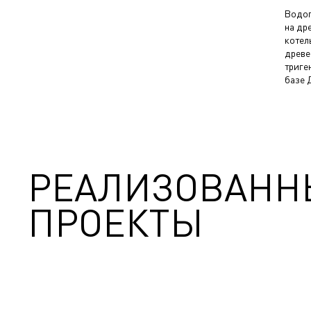
Водог
на др
котел
древе
триге
базе 
РЕАЛИЗОВАНН
ПРОЕКТЫ