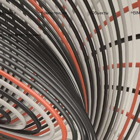
рование
Компетенции
Объекты
BI
ических средств охраны
СЛАБОТО
СИСТЕМЫ