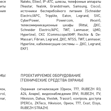
иеся
Nateks, Eltex); IP-АТС, шлюзы, телефонные аппараты
иты
(Yeastar, Yealink, Grandstream, Samsung, Cisco);
ения
источники бесперебойного питания (Schneider
Electric/APC, Tripplite, Eaton, Legrand, SVC,
CyberPower, Powercom, Инэлт);
телекоммуникационные шкафы (Rittal, ДКС,
Schneider Electric/APC, TWT, Lanmaser, ЦМО,
Hyperline); СКС (Commscope/AMP, Reichle & De-
Massari, Fibrain, Legrand, ДКС, NTSS, TWT, Lanmaser,
Hyperline; кабеленесущие системы — ДКС, Legrand,
EKF).
ЕМЫ
ПРОЕКТИРУЕМОЕ ОБОРУДОВАНИЕ
(ТЕХНИЧЕСКИЕ СРЕДСТВА ОХРАНЫ)
ион,
Охранная сигнализация (Орион, 777, RUBEZH R3,
rol,
А24, Аларм); видеонаблюдение (RVI, RUBEZH, ITV,
nar,
Hikvision, Dahua, Vivotek, Trassir); контроль доступа
(PERCo, ZKTeco, Hikvision, Орион, 777, Скат, Elsys,
RUBEZH STRAZH).