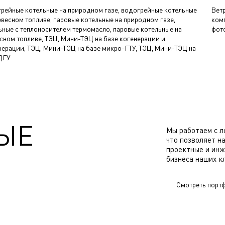
рейные котельные на природном газе, водогрейные котельные
Вет
евесном топливе, паровые котельные на природном газе,
комп
ьные с теплоносителем термомасло, паровые котельные на
фот
сном топливе, ТЭЦ, Мини-ТЭЦ на базе когенерации и
нерации, ТЭЦ, Мини-ТЭЦ на базе микро-ГТУ, ТЭЦ, Мини-ТЭЦ на
ДГУ
ЫЕ
Мы работаем с л
что позволяет н
проектные и инж
бизнеса наших к
Смотреть порт