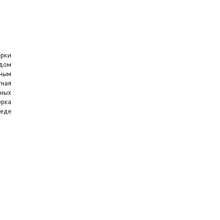
ерки
дом
ным
ная
ных
рка
реде