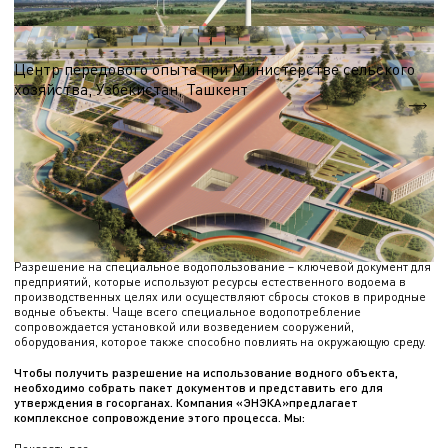
Выставочный комплекс
Центр передового опыта при Министерстве сельского
хозяйства, Узбекистан, Ташкент
S = 13 590 м.кв.
КАК ПОЛУЧИТЬ РАЗРЕШЕНИЕ НА
ВОДОПОЛЬЗОВАНИЕ, ДОСТУП К
РЕСУРСАМ ВОДНОГО ОБЪЕКТА?
Разрешение на специальное водопользование – ключевой документ для
предприятий, которые используют ресурсы естественного водоема в
производственных целях или осуществляют сбросы стоков в природные
водные объекты. Чаще всего специальное водопотребление
сопровождается установкой или возведением сооружений,
оборудования, которое также способно повлиять на окружающую среду.
Чтобы получить разрешение на использование водного объекта,
необходимо собрать пакет документов и представить его для
утверждения в госорганах. Компания «ЭНЭКА»предлагает
комплексное сопровождение этого процесса. Мы: