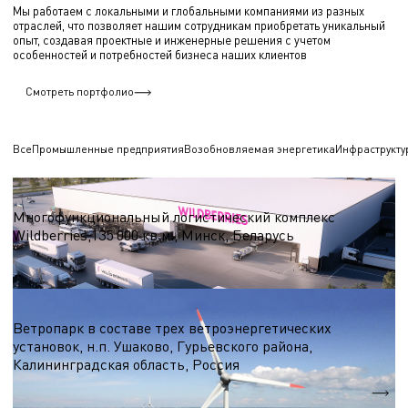
Мы работаем с локальными и глобальными компаниями из разных
отраслей, что позволяет нашим сотрудникам приобретать уникальный
опыт, создавая проектные и инженерные решения с учетом
особенностей и потребностей бизнеса наших клиентов
Смотреть портфолио
Все
Промышленные предприятия
Возобновляемая энергетика
Инфраструкту
Логистические центры и склады
Многофункциональный логистический комплекс
Wildberries,135 000 кв.м., Минск, Беларусь
S = 135 000 кв.м.
Ветроэнергетика
Ветропарк в составе трех ветроэнергетических
установок, н.п. Ушаково, Гурьевского района,
Калининградская область, Россия
5,1 МВт.
Nэл.