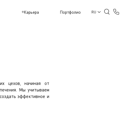
M
Карьера
Портфолио
RU
их цехов, начиная от
спечения. Мы учитываем
 создать эффективное и