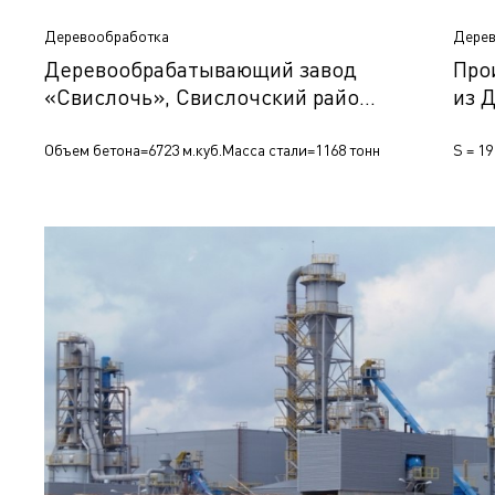
Деревообработка
Дерев
Деревообрабатывающий завод
Про
«Свислочь», Свислочский район,
из 
Беларусь
Объем бетона=6723 м.куб.
Масса стали=1168 тонн
S = 19