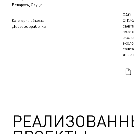
Беларусь, Слуцк
ОАО 
ЭНЭК
Категория объекта
сани
Деревообработка
полож
экол
эколо
санит
дерев
РЕАЛИЗОВАНН