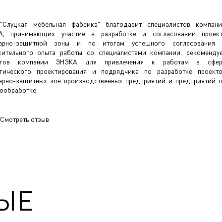
"Слуцкая мебельная фабрика" благодарит специалистов компан
А, принимающих участие в разработке и согласовании проек
тарно-защитной зоны и по итогам успешного согласования 
ительного опыта работы со специалистами компании, рекоменду
огов компании ЭНЭКА для привлечения к работам в сфер
гического проектирования и подрядчика по разработке проект
арно-защитных зон производственных предприятий и предприятий 
ообработке.
Смотреть отзыв
ЫЕ