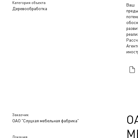
Категория объекта
Ваш 
Деревообработка
преды
поте
обосн
разв
реали
Расс
Аген
иност
Заказчик
О
ОАО "Слуцкая мебельная фабрика"
М
Локация