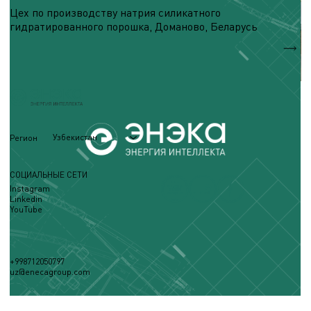
Цех по производству натрия силикатного
гидратированного порошка, Доманово, Беларусь
S = 1 500 м.кв.
Узбекистан
Регион
СОЦИАЛЬНЫЕ СЕТИ
Instagram
Linkedin
YouTube
+998712050797
uz@enecagroup.com