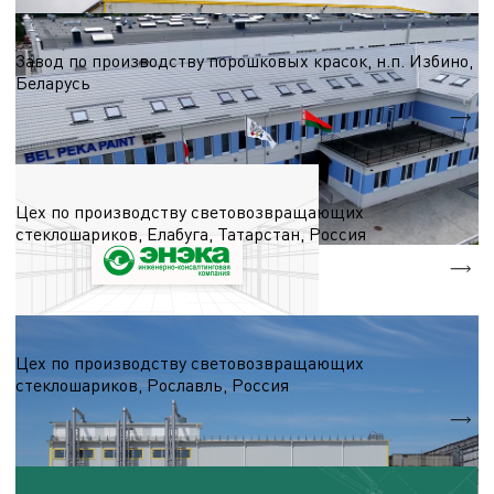
Химическая промышленность
Завод по производству порошковых красок, н.п. Избино,
Беларусь
S = 12 000 м.кв.
Химическая промышленность
Цех по производству световозвращающих
стеклошариков, Елабуга, Татарстан, Россия
S = 4 000 м.кв.
Химическая промышленность
Цех по производству световозвращающих
стеклошариков, Рославль, Россия
S = 3 900 м.кв.
Химическая промышленность