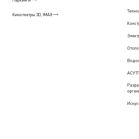
Техно
Кинотеатры 3D, IMAX
Конст
Элект
Отопл
Водос
АСУТ
Разра
орган
Искус