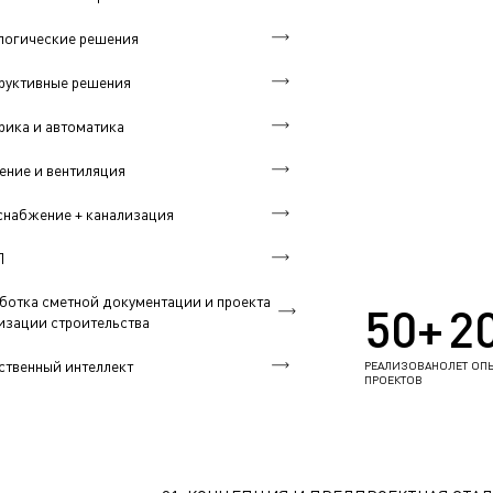
логические решения
руктивные решения
рика и автоматика
ение и вентиляция
набжение + канализация
П
ботка сметной документации и проекта
50+
2
изации строительства
ственный интеллект
РЕАЛИЗОВАНО
ЛЕТ ОП
ПРОЕКТОВ