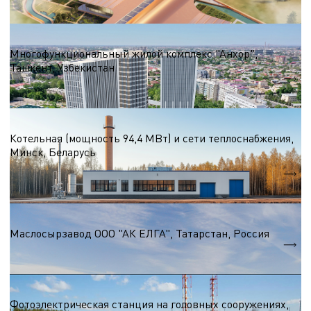
Жилые комплексы 50 000 - 100 000 м.кв.
Многофункциональный жилой комплекс "Анхор",
Ташкент, Узбекистан
S = 55 100 м.кв
Водогрейные котельные на природном газе
Котельная (мощность 94,4 МВт) и сети теплоснабжения,
Минск, Беларусь
94,4 МВт
Qтеп.
Пищевая промышленность
Маслосырзавод ООО "АК ЕЛГА", Татарстан, Россия
S = 11 400 м.кв.
Солнечные электростанции
Фотоэлектрическая станция на головных сооружениях,