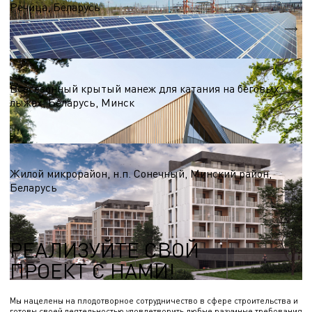
Речица, Беларусь
55,6 МВт
Nэл.
Бизнес центры
Всесезонный крытый манеж для катания на беговых
лыжах, Беларусь, Минск
S = 27 000 м.кв.
Жилые комплексы более 100 000 м.кв.
Жилой микрорайон, н.п. Сонечный, Минский район,
Беларусь
S = 100 000 м.кв.
РЕАЛИЗУЙТЕ СВОЙ
ПРОЕКТ С НАМИ!
Мы нацелены на плодотворное сотрудничество в сфере строительства и
готовы своей деятельностью удовлетворить любые разумные требования