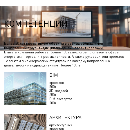
КОМПЕТЕНЦИИ
Более 20 лет
проектируем объекты в разных сферах, имея
компетенции в мультидисциплинарном проектировании
.
В штате компании работает более 100 технологов с опытом в сфере
энергетики, торговли, промышленности. А также руководители проектов
с опытом в коммерческих структурах по каждому направлению
деятельности и подразделениям более 10 лет.
BIM
проектов
500+
3D-моделей
650+
BIM-экспертов
200+
АРХИТЕКТУРА
архитектурных
проектов