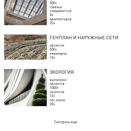
500+
главных
специалистов
8+
архитекторов
70+
ГЕНПЛАН И НАРУЖНЫЕ СЕТИ
проектов
500+
инженеров
10+
ЭКОЛОГИЯ
выполнено
проектов
1000+
экологов
10+
лет опыта
20+
Смотреть еще