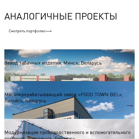
АНАЛОГИЧНЫЕ ПРОЕКТЫ
Смотреть портфолио
Пищевая промышленность
Завод табачных изделий, Минск, Беларусь
S = 6 000 м.кв.
Пищевая промышленность
Мясоперерабатывающий завод «FOOD TOWN BEL»,
Логойск, Беларусь
S = 3 800 м.кв.
Пищевая промышленность
Модернизация производственного и вспомогательного
корпусов, Волковыск, Беларусь