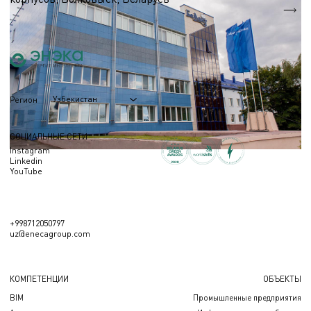
S = 7 864 м.кв.
Узбекистан
Регион
СОЦИАЛЬНЫЕ СЕТИ
Instagram
Linkedin
YouTube
+998712050797
uz@enecagroup.com
КОМПЕТЕНЦИИ
ОБЪЕКТЫ
BIM
Промышленные предприятия