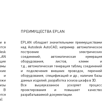
ПРЕИМУЩЕСТВА EPLAN
ии в
EPLAN обладает значительными преимуществами
ется
над Autodesk AutoCAD, например: автоматическое
desk
построение электрических
PLAN
соединений; автоматическая нумерация
щие
оборудования, листов, клемм и
хемы
т.д.; автоматическая генерация таблиц соединений
ские
и подключения внешних проводок, перечней
й и
оборудования, спецификаций и др.; наличие базы
ежи
данных изделий; разработка эскиза шкафа в 3D.
изы
Все вышеуказанное ускоряет процесс
. В
проектирования и повышает качество
тся
разрабатываемой документации.
).