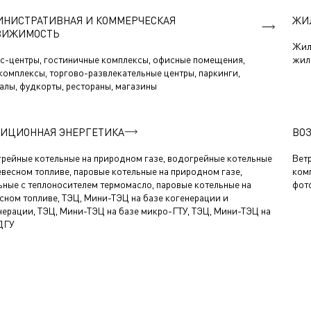
НИСТРАТИВНАЯ И КОММЕРЧЕСКАЯ
ЖИ
ВИЖИМОСТЬ
Жил
с-центры, гостиничные комплексы, офисные помещения,
жил
комплексы, торгово-развлекательные центры, паркинги,
алы, фудкорты, рестораны, магазины
ИЦИОННАЯ ЭНЕРГЕТИКА
ВО
рейные котельные на природном газе, водогрейные котельные
Вет
евесном топливе, паровые котельные на природном газе,
комп
ьные с теплоносителем термомасло, паровые котельные на
фот
сном топливе, ТЭЦ, Мини-ТЭЦ на базе когенерации и
нерации, ТЭЦ, Мини-ТЭЦ на базе микро-ГТУ, ТЭЦ, Мини-ТЭЦ на
ДГУ