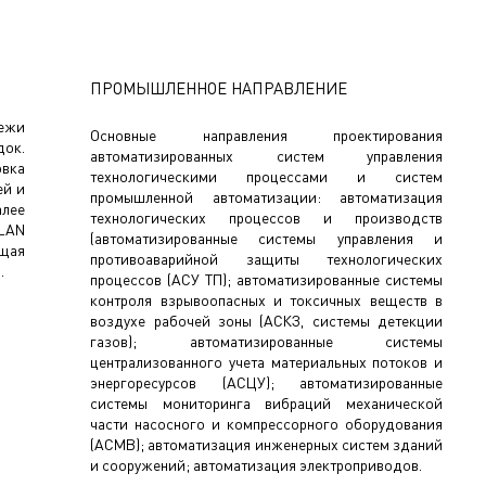
ПРОМЫШЛЕННОЕ НАПРАВЛЕНИЕ
ежи
Основные направления проектирования
док.
автоматизированных систем управления
вка
технологическими процессами и систем
ей и
промышленной автоматизации: автоматизация
лее
технологических процессов и производств
PLAN
(автоматизированные системы управления и
щая
противоаварийной защиты технологических
.
процессов (АСУ ТП); автоматизированные системы
контроля взрывоопасных и токсичных веществ в
воздухе рабочей зоны (АСКЗ, системы детекции
газов); автоматизированные системы
централизованного учета материальных потоков и
энергоресурсов (АСЦУ); автоматизированные
системы мониторинга вибраций механической
части насосного и компрессорного оборудования
(АСМВ); автоматизация инженерных систем зданий
и сооружений; автоматизация электроприводов.