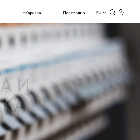
M
Карьера
Портфолио
RU
А И
ИКА