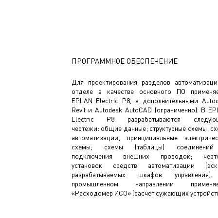
ПРОГРАММНОЕ ОБЕСПЕЧЕНИЕ
Для проектирования разделов автоматизац
отделе в качестве основного ПО применя
EPLAN Electric P8, а дополнительными Auto
Revit и Autodesk AutoCAD (ограниченно). В E
Electric P8 разрабатываются следую
чертежи: общие данные; структурные схемы; с
автоматизации; принципиальные электриче
схемы; схемы (таблицы) соединени
подключения внешних проводок; черт
установок средств автоматизации (эск
разрабатываемых шкафов управления)
промышленном направлении применяе
«Расходомер ИСО» (расчёт сужающих устройств