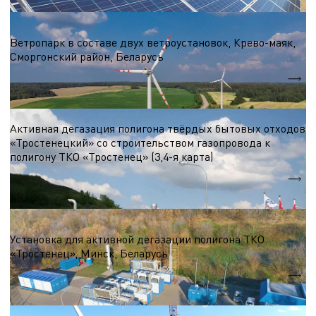
Ветроэнергетика
Ветропарк в составе двух ветроустановок, Крево-маяк,
Сморгонский район, Беларусь
Nэл.
1,2 МВт
Активная дегазация полигона твёрдых бытовых отходов
«Тростенецкий» со строительством газопровода к
полигону ТКО «Тростенец» (3,4-я карта)
Nэл.
10,0 МВт
Биогазовые комплексы
Установка для активной дегазации полигона ТКО
«Тростенец», Минск, Беларусь
Nэл.
3,0 МВт