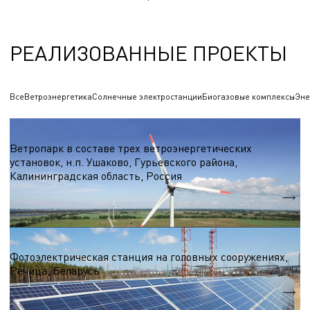
РЕАЛИЗОВАННЫЕ ПРОЕКТЫ
Все
Ветроэнергетика
Солнечные электростанции
Биогазовые комплексы
Эне
Ветроэнергетика
Ветропарк в составе трех ветроэнергетических
установок, н.п. Ушаково, Гурьевского района,
Калининградская область, Россия
Nэл.
5,1 МВт.
Солнечные электростанции
Фотоэлектрическая станция на головных сооружениях,
Речица, Беларусь
Nэл.
55,6 МВт