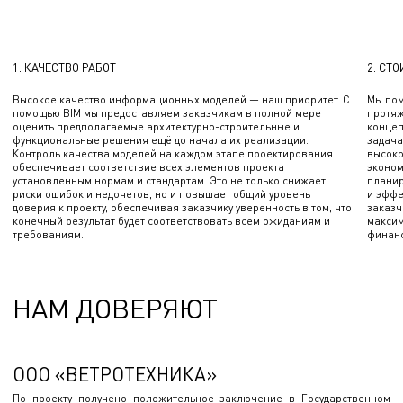
1. КАЧЕСТВО РАБОТ
2. СТ
Высокое качество информационных моделей — наш приоритет. С
Мы пом
помощью BIM мы предоставляем заказчикам в полной мере
протяж
оценить предполагаемые архитектурно-строительные и
концеп
функциональные решения ещё до начала их реализации.
задача
Контроль качества моделей на каждом этапе проектирования
высоко
обеспечивает соответствие всех элементов проекта
эконом
установленным нормам и стандартам. Это не только снижает
планир
риски ошибок и недочетов, но и повышает общий уровень
и эффе
доверия к проекту, обеспечивая заказчику уверенность в том, что
заказч
конечный результат будет соответствовать всем ожиданиям и
максим
требованиям.
финанс
НАМ ДОВЕРЯЮТ
ООО «ВЕТРОТЕХНИКА»
По проекту получено положительное заключение в Государственном