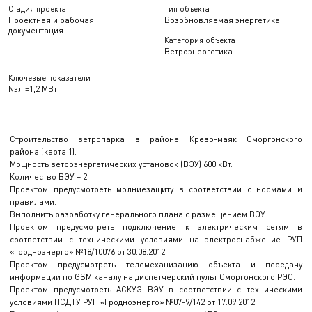
Стадия проекта
Тип объекта
Проектная и рабочая
Возобновляемая энергетика
документация
Категория объекта
Ветроэнергетика
Ключевые показатели
Nэл.=1,2 МВт
Строительство ветропарка в районе Крево-маяк Сморгонского
района (карта 1).
Мощность ветроэнергетических установок (ВЭУ) 600 кВт.
Количество ВЭУ – 2.
Проектом предусмотреть молниезащиту в соответствии с нормами и
правилами.
Выполнить разработку генерального плана с размещением ВЭУ.
Проектом предусмотреть подключение к электрическим сетям в
соответствии с техническими условиями на электроснабжение РУП
«Гродноэнерго» №18/10076 от 30.08.2012.
Проектом предусмотреть телемеханизацию объекта и передачу
информации по GSM каналу на диспетчерский пульт Сморгонского РЭС.
Проектом предусмотреть АСКУЭ ВЭУ в соответствии с техническими
условиями ПСДТУ РУП «Гродноэнерго» №07-9/142 от 17.09.2012.