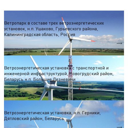
Ветроэнергетика
Ветропарк в составе трех ветроэнергетических
установок, н.п. Ушаково, Гурьевского района,
Калининградская область, Россия
Nэл.
5,1 МВт.
Ветроэнергетика
Ветроэнергетическая установка с транспортной и
инженерной инфраструктурой, Новогрудский район,
Беларусь н.п. Большие Лезневичи
Nэл.
3,3 МВт
Ветроэнергетика
Ветроэнергетическая установка, н.п. Герники,
Дятловский район, Беларусь
Nэл.