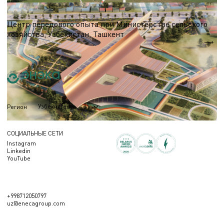
Выставочный комплекс
Центр передового опыта при Министерстве сельского
хозяйства, Узбекистан, Ташкент
S = 13 590 м.кв.
Узбекистан
Регион
СОЦИАЛЬНЫЕ СЕТИ
Instagram
Linkedin
YouTube
+998712050797
uz@enecagroup.com