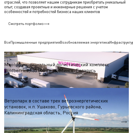
отраслей, что позволяет нашим сотрудникам приобретать уникальный
опыт, создавая проектные и инженерные решения с учетом
особенностей и потребностей бизнеса наших клиентов
Смотреть портфолио
Все
Промышленные предприятия
Возобновляемая энергетика
Инфраструкту
Логистические центры и склады
Многофункциональный логистический комплекс
Wildberries,135 000 кв.м., Минск, Беларусь
S = 135 000 кв.м.
Ветроэнергетика
Ветропарк в составе трех ветроэнергетических
установок, н.п. Ушаково, Гурьевского района,
Калининградская область, Россия
5,1 МВт.
Nэл.