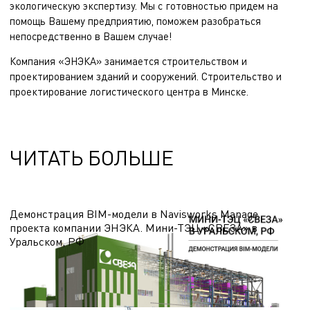
экологическую экспертизу. Мы с готовностью придем на
помощь Вашему предприятию, поможем разобраться
непосредственно в Вашем случае!
Компания «ЭНЭКА» занимается
строительством и
проектированием зданий и сооружений
.
Строительство и
проектирование логистического центра в Минске
.
ЧИТАТЬ БОЛЬШЕ
Демонстрация BIM-модели в Navisworks Manage
проекта компании ЭНЭКА. Мини-ТЭЦ «СВЕЗА» в
Уральском, РФ
В видео показано здание Мини-ТЭЦ с выработкой электрической и тепловой
энергии для деревообрабатывающего комбината «СВЕЗА» в Уральском, РФ
23.10.2024