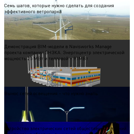
Семь шагов, которые нужно сделать для создания
эффективного ветропарка
Первый шаг. Проведение скрининга (выбора) потенциальных площадок для
проектирования ветроэнергетической станции (ВЭС)
19.10.2024
Демонстрация BIM-модели в Navisworks Manage
проекта компании ЭНЭКА. Энергоцентр электрической
мощность 25 МВт и тепловой – 91МВт
В видео показано здание энергоцентра. Видео демонстрирует:
18.10.2024
Вынос сетей освещения – что нужно знать
В данной статье мы хотим обсудить вопрос выноса опор освещения в связи с
изменениями благоустройства
14.05.2021
Устройство электрических сетей общественных зданий.