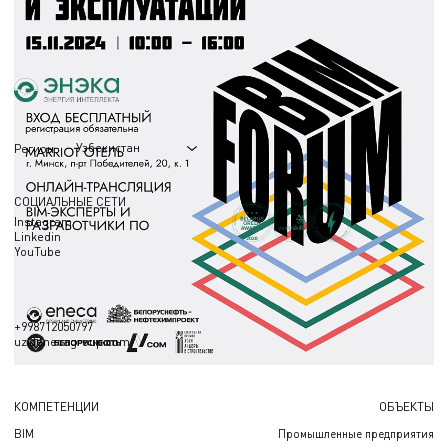
отрасли на общегосударственном уровне. Этот форум - это первый шаг к
первым пилотным проектам в BIM в строительстве и эксплуатации.
23.10.2024
Узбекистан
Регион
СОЦИАЛЬНЫЕ СЕТИ
Instagram
Linkedin
YouTube
+998712050797
uz@enecagroup.com
КОМПЕТЕНЦИИ
ОБЪЕКТЫ
BIM
Промышленные предприятия