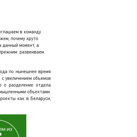
иглашаем в команду
жем, почему круто
 данный момент, а
прежним: развеиваем
года по нынешнее время
зи с увеличением объемов
е о разделение отдела
омышленными объектами.
роекты как в Беларуси,