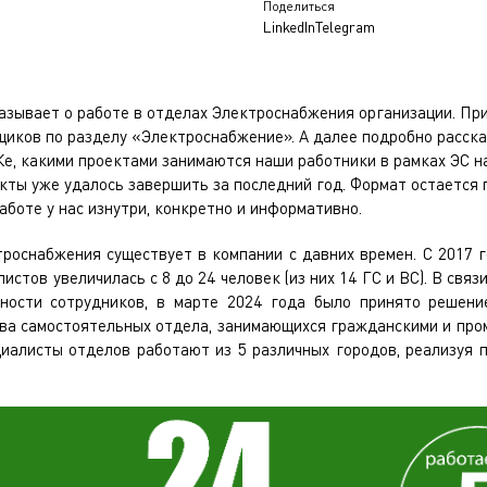
Поделиться
LinkedIn
Telegram
казывает о работе в отделах Электроснабжения организации. Пр
иков по разделу «Электроснабжение». А далее подробно расска
е, какими проектами занимаются наши работники в рамках ЭС на
кты уже удалось завершить за последний год. Формат остается 
аботе у нас изнутри, конкретно и информативно.
роснабжения существует в компании с давних времен. С 2017 
истов увеличилась с 8 до 24 человек (из них 14 ГС и ВС). В свя
нности сотрудников, в марте 2024 года было принято решени
ва самостоятельных отдела, занимающихся гражданскими и пр
иалисты отделов работают из 5 различных городов, реализуя п