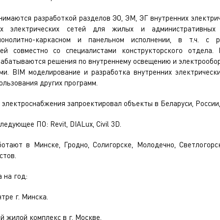
нимаются разработкой разделов ЭО, ЭМ, ЭГ внутренних электрич
х электрических сетей для жилых и административных
онолитно-каркасном и панельном исполнении, в т.ч. с р
ей совместно со специалистами конструкторского отдела.
рабатываются решения по внутреннему освещению и электрообо
ми. BIM моделирование и разработка внутренних электрическ
пользования других программ.
 электроснабжения запроектировал объекты в Беларуси, России,
едующее ПО: Revit, DIALux, Civil 3D.
отают в Минске, Гродно, Солигорске, Молодечно, Светлогорс
стов.
 на год:
тре г. Минска.
 жилой комплекс в г. Москве.