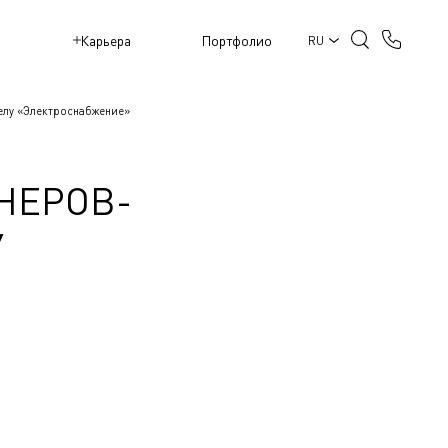
M
Карьера
Портфолио
RU
елу «Электроснабжение»
НЕРОВ-
У