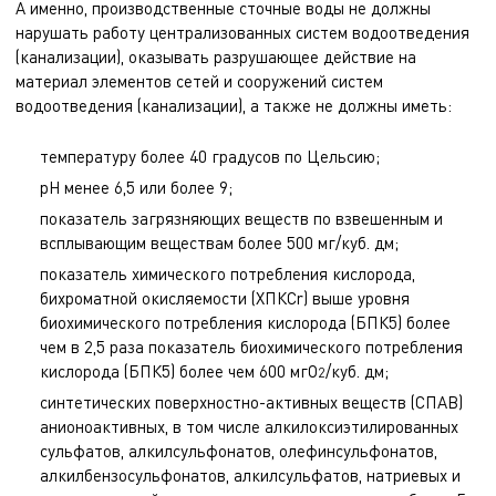
А именно, производственные сточные воды не должны
нарушать работу централизованных систем водоотведения
(канализации), оказывать разрушающее действие на
материал элементов сетей и сооружений систем
водоотведения (канализации), а также не должны иметь:
температуру более 40 градусов по Цельсию;
рН менее 6,5 или более 9;
показатель загрязняющих веществ по взвешенным и
всплывающим веществам более 500 мг/куб. дм;
показатель химического потребления кислорода,
бихроматной окисляемости (ХПКCr) выше уровня
биохимического потребления кислорода (БПК5) более
чем в 2,5 раза показатель биохимического потребления
кислорода (БПК5) более чем 600 мгО
/куб. дм;
2
синтетических поверхностно-активных веществ (СПАВ)
анионоактивных, в том числе алкилоксиэтилированных
сульфатов, алкилсульфонатов, олефинсульфонатов,
алкилбензосульфонатов, алкилсульфатов, натриевых и