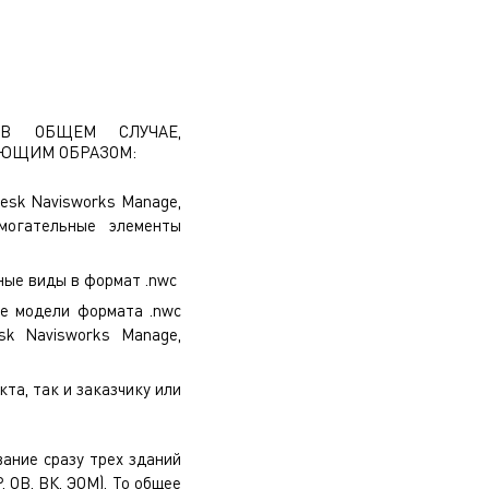
 В ОБЩЕМ СЛУЧАЕ,
УЮЩИМ ОБРАЗОМ:
esk Navisworks Manage,
могательные элементы
ные виды в формат .nwc
се модели формата .nwc
sk Navisworks Manage,
та, так и заказчику или
вание
сразу трех зданий
 ОВ, ВК, ЭОМ). То общее