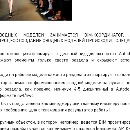
ВОДНЫХ МОДЕЛЕЙ ЗАНИМАЕТСЯ BIM-КООРДИНАТОР.
РОЦЕСС СОЗДАНИЯ СВОДНЫХ МОДЕЛЕЙ ПРОИСХОДИТ СЛЕД
проектировщики формирует отдельный вид для экспорта в Autod
ажают элементы только своего раздела и скрывают вспо
одит в рабочие модели каждого раздела и экспортирует создан
тор занимается формированием сводной модели: загружает в
о раздела, как правило, минимум 4-5 дисциплины) в Autode
формате nwf/nwd.
быть представлена как менеджеру или главному инженеру проек
их требованию (для отслеживания результатов работы)
крупным объектом, в котором, например, ведется
BIM проектиро
ания разрабатывается как минимум 5 разделов (например: АР, КР,