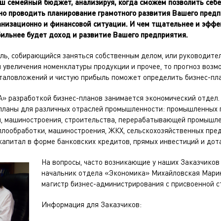
ш семейный бюджет, анализируя, когда сможем позволить себе 
но проводить планирование грамотного развития Вашего предп
анизационно и финансовой ситуации. И чем тщательнее и эффе
бильнее будет доход и развитие Вашего предприятия.
ль, собирающийся заняться собственным делом, или руководите
 увеличения номенклатуры продукции и прочее, то прогноз возм
италовложений и чистую прибыль поможет определить бизнес-пла
 разработкой бизнес-планов занимается экономический отдел. 
планы для различных отраслей промышленности: промышленных 
и, машиностроения, строительства, перерабатывающей промышле
ллообработки, машиностроения, ЖКХ, сельскохозяйственных пре
капитал в форме банковских кредитов, прямых инвестиций и до
На вопросы, часто возникающие у наших Заказчиков 
начальник отдела «Экономика» Михайловская Мари
магистр бизнес-администрирования с присвоенной 
Информация для Заказчиков: