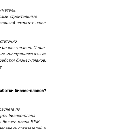
иматель.
 сами строительные
пользой потратить свое
статочно
 бизнес-планов. И при
ие иностранного языка.
работки бизнес-планов.
у.
аботки бизнес-планов?
расчета по
арты бизнес-плана
ы бизнес-плана BFM
перечень показателей и