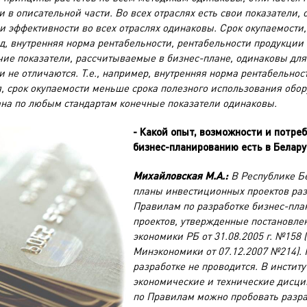
 в описательной части. Во всех отраслях есть свои показатели, 
и эффективности во всех отраслях одинаковы. Срок окупаемости
, внутренняя норма рентабельности, рентабельности продукции
ие показатели, рассчитываемые в бизнес-плане, одинаковы для
 не отличаются. Т.е., например, внутренняя норма рентабельно
, срок окупаемости меньше срока полезного использования обор
ана по любым стандартам конечные показатели одинаковы.
- Какой опыт, возможности и потреб
бизнес-планированию есть в Белару
Михайловская М.А.:
В Республике Бе
планы инвестиционных проектов ра
Правилам по разработке бизнес-пл
проектов, утвержденные постановле
экономики РБ от 31.08.2005 г. №158 
Минэкономики от 07.12.2007 №214). 
разработке не проводится. В институ
экономические и технические дисци
по Правилам можно пробовать разра