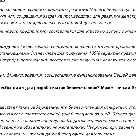
ей
я: позволяет сравнить варианты развития Вашего бизнеса для 
ки или сокращения затрат на производство для развития дейст
стижения запланированных показателей деятельности.
я нового предприятия: составляется для ответа на вопрос о жи
вождение бизнес-плана: специалисты нашей компании проанали
рганизациями бизнес-план для получения 100% гарантии правил
омогут при прохождении экспертиз для получения положительног
ии финансирования: осуществление финансирования Вашей дея
необходима для разработчиков бизнес-планов? Может ли сам З
ествует такое заблуждение, что бизнес-план для конкретной о
кономист с соответствующей узкой специализацией. Однако для
с-планы, в первую очередь необходимы экономические знания.
ования не обязательны, но желательны. Например, при расчете 
ов желательны знания данной специфики деятельности.