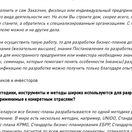
олнить и сам Заказчик, физлицо или индивидуальный предприн
 вида деятельности нет. Но если Вы строите дом, скорее всего,
 станете, а обратитесь к специализированным организациям. С 
телю можно и на другие дела.
и осуществить такую работу, то для разработки бизнес-планов до
ания (желательно высшее), знания Постановления по разработке
а для иностранного предприятия или инвестора необходимо знан
ы, семинары, которые помогают понять особенности (нюансы) раз
ификацию по разработке можно получить только благодаря опыт
иков и инвесторов:
етодики, инструменты и методы широко используются для разр
применимые к конкретным отраслям?
еларуси все бизнес-планы разрабатываются по одной методике 
ению. В мире есть несколько методик, например, UNIDO, Станд
ес-плана KPMG, Стандарты бизнес-планирования ЕБРР, Стандарт
 принципы расчетов по всем методикам одинаковы, отличается 