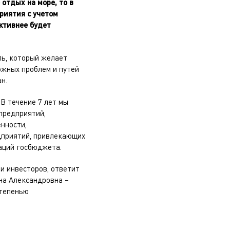
отдых на море, то в
риятия с учетом
ктивнее будет
ль, который желает
ожных проблем и путей
н.
В течение 7 лет мы
предприятий,
нности,
дприятий, привлекающих
таций госбюджета.
и инвесторов, ответит
на Александровна –
степенью