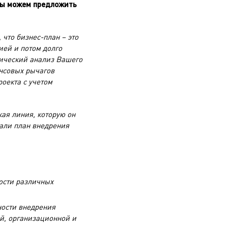
 мы можем предложить
 что бизнес-план – это
ией и потом долго
мический анализ Вашего
ансовых рычагов
оекта с учетом
кая линия, которую он
тали план внедрения
ости различных
ности внедрения
й, организационной и