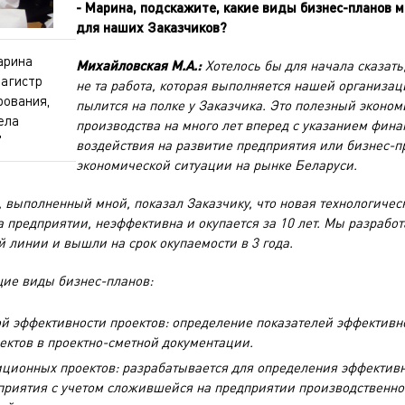
- Марина, подскажите, какие виды бизнес-планов
для наших Заказчиков?
арина
Михайловская М.А.:
Хотелось бы для начала сказать,
магистр
не та работа, которая выполняется нашей организац
рования,
пылится на полке у Заказчика. Это полезный эконо
ела
производства на много лет вперед с указанием фин
"
воздействия на развитие предприятия или бизнес-пр
экономической ситуации на рынке Беларуси.
 выполненный мной, показал Заказчику, что новая технологичес
на предприятии, неэффективна и окупается за 10 лет. Мы разрабо
й линии и вышли на срок окупаемости в 3 года.
ие виды бизнес-планов:
й эффективности проектов: определение показателей эффективн
ктов в проектно-сметной документации.
иционных проектов
: разрабатывается для определения эффектив
приятия с учетом сложившейся на предприятии производственно