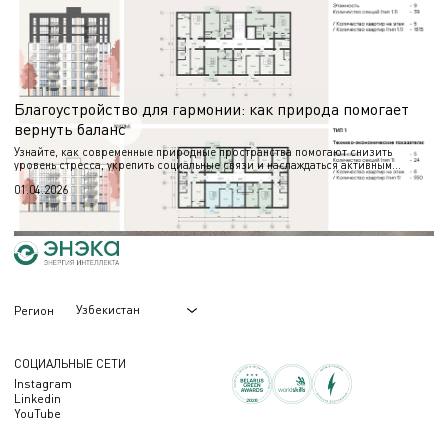
Этап АГО (АГР) предшествует разработке проектной документации и требует
подготовки обоснованных визуальных материалов. В статье — о составе
работ и назначении альбома.
06.05.2026
Благоустройство для гармонии: как природа помогает
вернуть баланс
Узнайте, как современные природные пространства помогают снизить
уровень стресса, укрепить социальные связи и наслаждаться активным
отдыхом круглый год.
01.04.2026
Узбекистан
Регион
СОЦИАЛЬНЫЕ СЕТИ
Instagram
Linkedin
YouTube