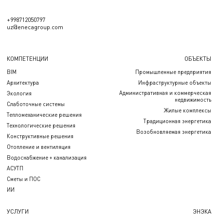
+998712050797
uz@enecagroup.com
КОМПЕТЕНЦИИ
ОБЪЕКТЫ
BIM
Промышленные предприятия
Архитектура
Инфраструктурные объекты
Административная и коммерческая
Экология
недвижимость
Слаботочные системы
Жилые комплексы
Тепломеханические решения
Традиционная энергетика
Технологические решения
Возобновляемая энергетика
Конструктивные решения
Отопление и вентиляция
Водоснабжение + канализация
АСУТП
Сметы и ПОС
ИИ
УСЛУГИ
ЭНЭКА