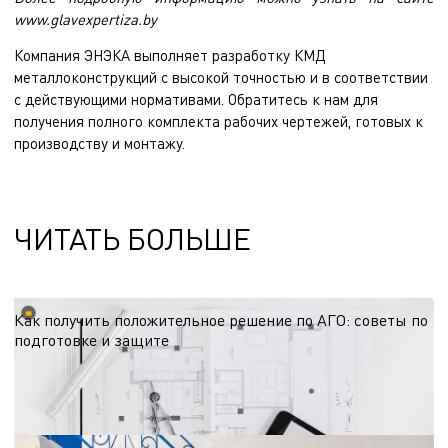
www.glavexpertiza.by
Компания ЭНЭКА выполняет
разработку КМД
металлоконструкций
с высокой точностью и в соответствии
с действующими нормативами. Обратитесь к нам для
получения полного комплекта рабочих чертежей, готовых к
производству и монтажу.
ЧИТАТЬ БОЛЬШЕ
Как получить положительное решение по АГО: советы по
подготовке и защите
Согласование архитектурно-градостроительного облика — этап, от которого
зависят сроки старта проекта. Делимся рекомендациями по подготовке к
процедуре с учётом региональных требований и эффективной коммуникации
15.06.2026
с администрацией.