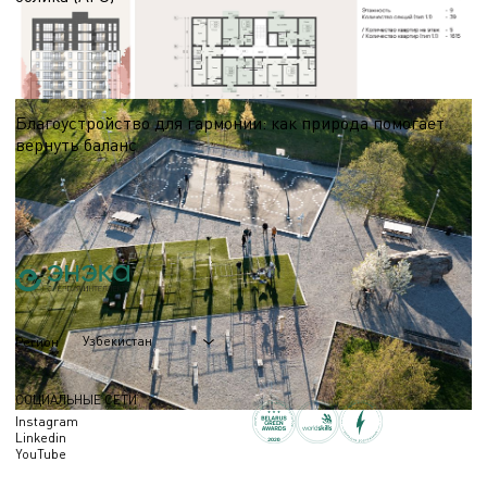
Этап АГО (АГР) предшествует разработке проектной документации и требует
подготовки обоснованных визуальных материалов. В статье — о составе
работ и назначении альбома.
06.05.2026
Благоустройство для гармонии: как природа помогает
вернуть баланс
Узнайте, как современные природные пространства помогают снизить
уровень стресса, укрепить социальные связи и наслаждаться активным
отдыхом круглый год.
01.04.2026
Узбекистан
Регион
СОЦИАЛЬНЫЕ СЕТИ
Instagram
Linkedin
YouTube