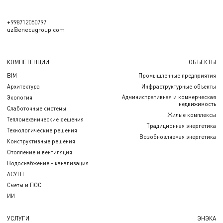
+998712050797
uz@enecagroup.com
КОМПЕТЕНЦИИ
ОБЪЕКТЫ
BIM
Промышленные предприятия
Архитектура
Инфраструктурные объекты
Административная и коммерческая
Экология
недвижимость
Слаботочные системы
Жилые комплексы
Тепломеханические решения
Традиционная энергетика
Технологические решения
Возобновляемая энергетика
Конструктивные решения
Отопление и вентиляция
Водоснабжение + канализация
АСУТП
Сметы и ПОС
ИИ
УСЛУГИ
ЭНЭКА