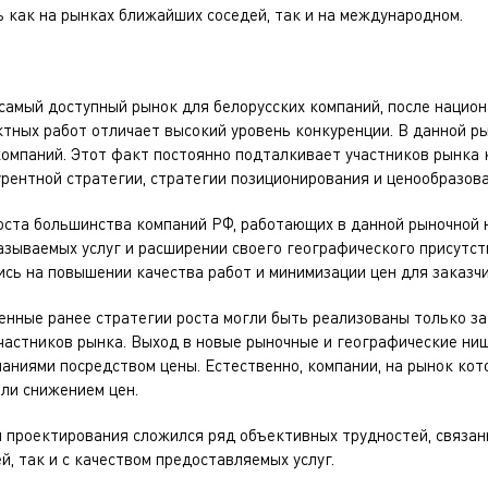
 как на рынках ближайших соседей, так и на международном.
самый доступный рынок для белорусских компаний, после национ
тных работ отличает высокий уровень конкуренции. В данной р
компаний. Этот факт постоянно подталкивает участников рынка
рентной стратегии, стратегии позиционирования и ценообразова
оста большинства компаний РФ, работающих в данной рыночной 
зываемых услуг и расширении своего географического присутств
сь на повышении качества работ и минимизации цен для заказчи
ленные ранее стратегии роста могли быть реализованы только з
частников рынка. Выход в новые рыночные и географические ни
ниями посредством цены. Естественно, компании, на рынок кот
ли снижением цен.
 проектирования сложился ряд объективных трудностей, связан
й, так и с качеством предоставляемых услуг.