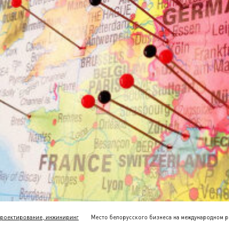
роектирование, инжиниринг
Место белорусского бизнеса на международном р