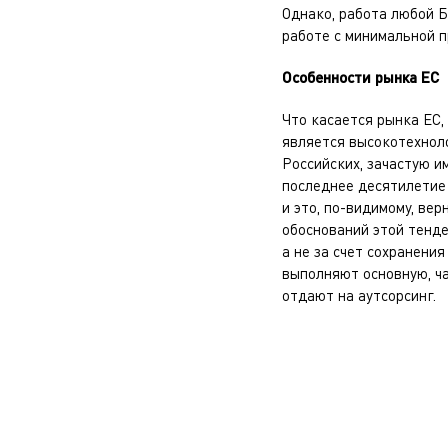
Однако, работа любой Б
работе с минимальной п
Особенности рынка ЕС
Что касается рынка ЕС,
является высокотехноло
Российских, зачастую и
последнее десятилетие 
и это, по-видимому, ве
обоснований этой тенде
а не за счет сохранени
выполняют основную, ча
отдают на аутсорсинг.