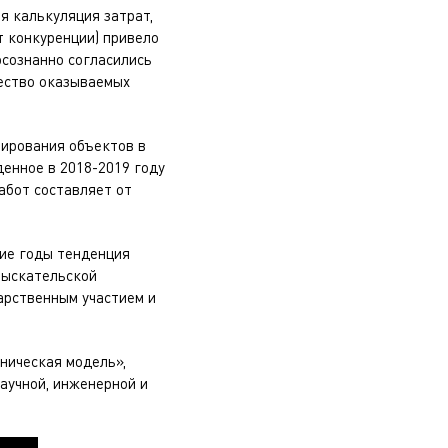
я калькуляция затрат,
т конкуренции) привело
осознанно согласились
чество оказываемых
тирования объектов в
денное в 2018-2019 году
работ составляет от
ние годы тенденция
зыскательской
арственным участием и
дническая модель»,
аучной, инженерной и