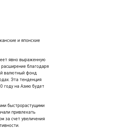
канские и японские
меет явно выраженную
е расширение благодаря
ый валютный фонд
одах. Эта тенденция
0 году на Азию будет
мыми быстрорастущими
ачали привлекать
м за счет увеличения
тивности.