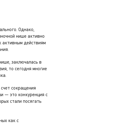
ального. Однако,
ыночной нише активно
 к активным действиям
ния.
нише, заключалась в
ия, то сегодня многие
ка.
а счет сокращения
ши — это конкуренция с
орых стали посягать
ных как с