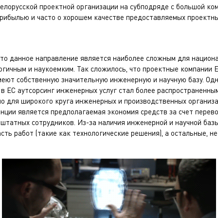
елорусской проектной организации на субподряде с большой ком
рибылью и часто о хорошем качестве предоставляемых проектных
 то данное направление является наиболее сложным для национа
гичным и наукоемким. Так сложилось, что проектные компании Е
меют собственную значительную инженерную и научную базу. Одна
в ЕС аутсорсинг инженерных услуг стал более распространенным
рно для широкого круга инженерных и производственных организ
нции является предполагаемая экономия средств за счет перев
я штатных сотрудников. Из-за наличия инженерной и научной баз
сть работ (такие как технологические решения), а остальные, н