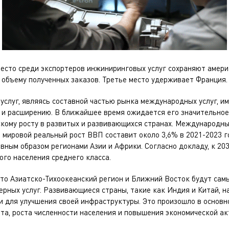
есто среди экспортеров инжиниринговых услуг сохраняют амери
объему полученных заказов. Третье место удерживает Франция.
услуг, являясь составной частью рынка международных услуг, и
 и расширению. В ближайшее время ожидается его значительно
скому росту в развитых и развивающихся странах. Международн
о мировой реальный рост ВВП составит около 3,6% в 2021-2023 г
вным образом регионами Азии и Африки. Согласно докладу, к 203
го населения среднего класса.
что Азиатско-Тихоокеанский регион и Ближний Восток будут са
рных услуг. Развивающиеся страны, такие как Индия и Китай, н
 для улучшения своей инфраструктуры. Это произошло в основно
а, роста численности населения и повышения экономической ак