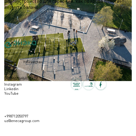
Благоустройство для гармонии: как природа помогает
вернуть баланс
Узнайте, как современные природные пространства помогают снизить
уровень стресса, укрепить социальные связи и наслаждаться активным
отдыхом круглый год.
01.04.2026
Узбекистан
Регион
СОЦИАЛЬНЫЕ СЕТИ
Instagram
Linkedin
YouTube
+998712050797
uz@enecagroup.com