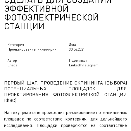
Э
Ф
Ф
Е
К
Т
И
В
Н
О
Й
Ф
О
Т
О
Э
Л
Е
К
Т
Р
И
Ч
Е
С
К
О
Й
С
Т
А
Н
Ц
И
И
Категория
Дата
Проектирование, инжиниринг
30.06.2021
Автор
Поделиться
Eneca
LinkedIn
Telegram
ПЕРВЫЙ ШАГ. ПРОВЕДЕНИЕ СКРИНИНГА (ВЫБОРА)
ПОТЕНЦИАЛЬНЫХ ПЛОЩАДОК ДЛЯ
ПРОЕКТИРОВАНИЯ ФОТОЭЛЕКТРИЧКОЙ СТАНЦИИ
(ФЭС)
На текущем этапе происходит ранжирование потенциальных
площадок по соответствию критериям, для дальнейшего
исследования. Площадки проверяются на соответствие