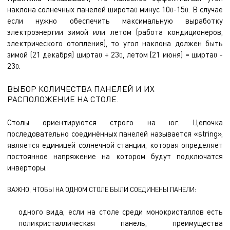
наклона солнечных панелей широта
минус 10
-15
. В случае
0
0
0
если нужно обеспечить максимальную выработку
электроэнергии зимой или летом (работа кондиционеров,
электрического отопления), то угол наклона должен быть
зимой (21 декабря) ширта
+ 23
, летом (21 июня) = ширта
-
0
0
0
23
.
0
ВЫБОР КОЛИЧЕСТВА ПАНЕЛЕЙ И ИХ
РАСПОЛОЖЕНИЕ НА СТОЛЕ.
Столы ориентируются строго на юг. Цепочка
последовательно соединённых панелей называется «string»,
является единицей солнечной станции, которая определяет
постоянное напряжение на котором будут подключатся
инверторы.
ВАЖНО, ЧТОБЫ НА ОДНОМ СТОЛЕ БЫЛИ СОЕДИНЕНЫ ПАНЕЛИ:
одного вида, если на столе среди монокристаллов есть
поликристаллическая панель, преимущества