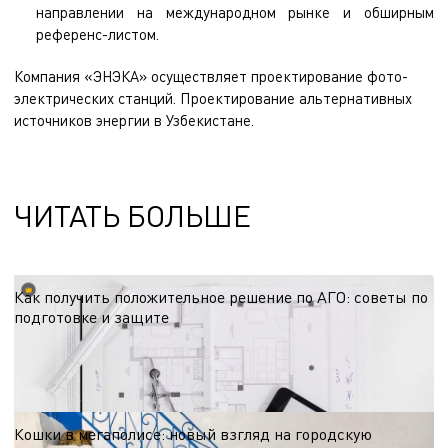
направлении на международном рынке и обширным
референс-листом.
Компания «ЭНЭКА» осуществляет
проектирование фото-
электрических станций
.
Проектирование альтернативных
источников энергии
в Узбекистане.
ЧИТАТЬ БОЛЬШЕ
Как получить положительное решение по АГО: советы по
подготовке и защите
Согласование архитектурно-градостроительного облика — этап, от которого
зависят сроки старта проекта. Делимся рекомендациями по подготовке к
процедуре с учётом региональных требований и эффективной коммуникации
15.06.2026
с администрацией.
Кошки в мегаполисе: новый взгляд на городскую