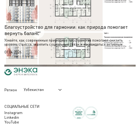
подготовки обоснованных визуальных материалов. В статье — о составе
работ и назначении альбома.
06.05.2026
Благоустройство для гармонии: как природа помогает
вернуть баланс
Узнайте, как современные природные пространства помогают снизить
уровень стресса, укрепить социальные связи и наслаждаться активным
отдыхом круглый год.
01.04.2026
Узбекистан
Регион
СОЦИАЛЬНЫЕ СЕТИ
Instagram
Linkedin
YouTube