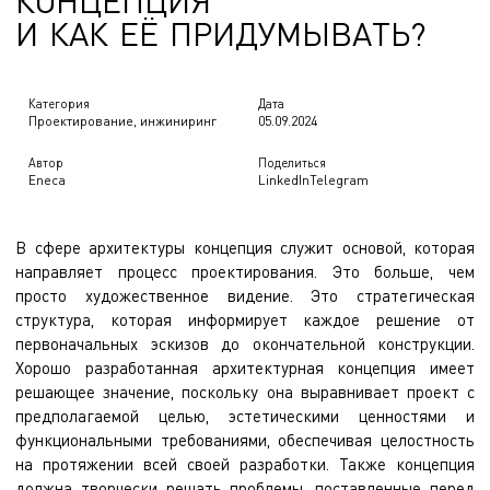
К
О
Н
Ц
Е
П
Ц
И
Я
И
К
А
К
Е
Ё
П
Р
И
Д
У
М
Ы
В
А
Т
Ь
?
Категория
Дата
Проектирование, инжиниринг
05.09.2024
Автор
Поделиться
Eneca
LinkedIn
Telegram
В сфере архитектуры концепция служит основой, которая
направляет процесс проектирования. Это больше, чем
просто художественное видение. Это стратегическая
структура, которая информирует каждое решение от
первоначальных эскизов до окончательной конструкции.
Хорошо разработанная архитектурная концепция имеет
решающее значение, поскольку она выравнивает проект с
предполагаемой целью, эстетическими ценностями и
функциональными требованиями, обеспечивая целостность
на протяжении всей своей разработки. Также концепция
должна творчески решать проблемы, поставленные перед