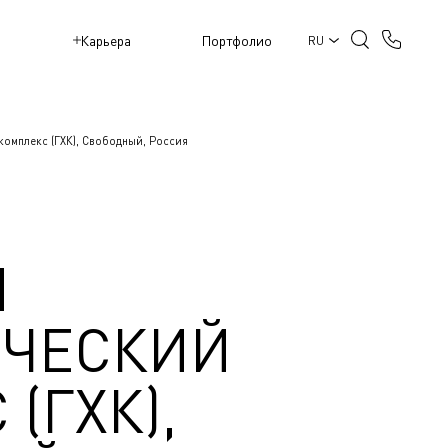
M
Карьера
Портфолио
RU
омплекс (ГХК), Свободный, Россия
Й
ИЧЕСКИЙ
(ГХК),