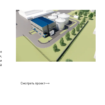
ое
и,
ми
ой
Смотреть проект