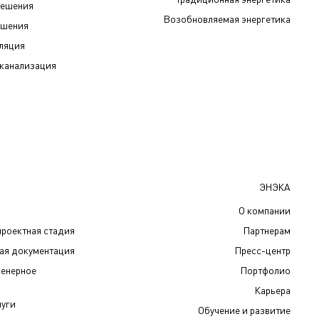
решения
Возобновляемая энергетика
ешения
иляция
канализация
ЭНЭКА
О компании
проектная стадия
Партнерам
чая документация
Пресс-центр
женерное
Портфолио
Карьера
луги
Обучение и развитие