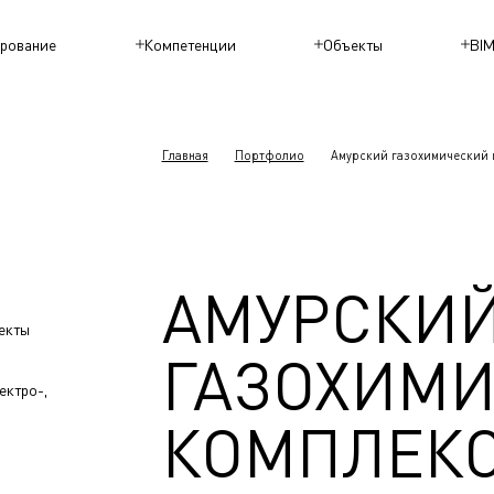
рование
Компетенции
Объекты
BI
Главная
Портфолио
Амурский газохимический к
АМУРСКИ
екты
ГАЗОХИМ
ектро-,
КОМПЛЕКС 