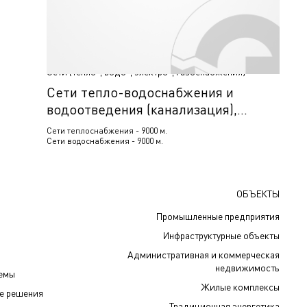
Сети (тепло-, водо-, электро-, газоснабжения)
Сети тепло-водоснабжения и
водоотведения (канализация),
Билибино, Россия
Сети теплоснабжения - 9000 м.
Сети водоснабжения - 9000 м.
ОБЪЕКТЫ
Промышленные предприятия
Инфраструктурные объекты
Административная и коммерческая
недвижимость
темы
Жилые комплексы
е решения
Традиционная энергетика