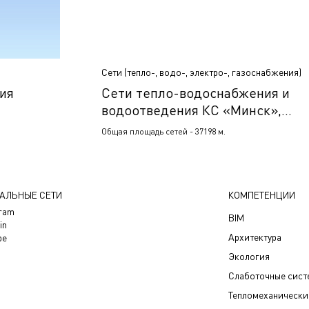
Сети (тепло-, водо-, электро-, газоснабжения)
сия
Сети тепло-водоснабжения и
водоотведения КС «Минск»,
промплощадки и склада №5
Общая площадь сетей - 37198 м.
филиала «УМТСиК» ОАО
«Газпром трансгаз Беларусь»,
Минск, Беларусь
АЛЬНЫЕ СЕТИ
КОМПЕТЕНЦИИ
gram
BIM
in
Архитектура
be
Экология
Слаботочные сис
Тепломеханически