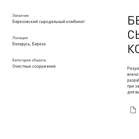
Заказчик
Б
Березовский сыродельный комбинат
С
Локация
Беларусь, Береза
К
Категория объекта
Очистные сооружения
Резул
впеча
разра
при з
для в