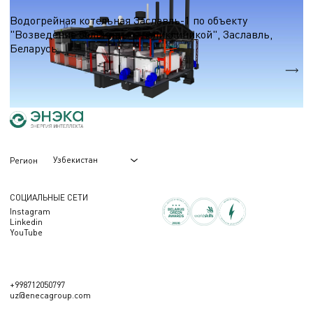
Водогрейные котельные на природном газе
Водогрейная котельная Заславль-1 по объекту
"Возведение больницы с поликлиникой", Заславль,
Беларусь
Qтеп.
30,9 МВт.
Узбекистан
Регион
СОЦИАЛЬНЫЕ СЕТИ
Instagram
Linkedin
YouTube
+998712050797
uz@enecagroup.com