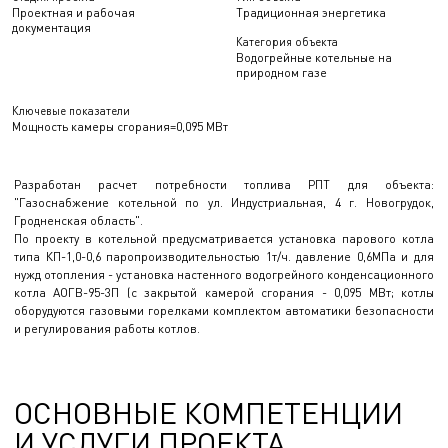
Проектная и рабочая
Традиционная энергетика
документация
Категория объекта
Водогрейные котельные на
природном газе
Ключевые показатели
Мощность камеры сгорания=0,095 МВт
Разработан расчет потребности топлива РПТ для объекта:
"Газоснабжение котельной по ул. Индустриальная, 4 г. Новогрудок,
Гродненская область".
По проекту в котельной предусматривается установка парового котла
типа КП-1,0-0,6 паропроизводительностью 1т/ч. давление 0,6МПа и для
нужд отопления - установка настенного водогрейного конденсационного
котла АОГВ-95-3П (с закрытой камерой сгорания - 0,095 МВт; котлы
оборудуются газовыми горелками комплектом автоматики безопасности
и регулирования работы котлов.
ОСНОВНЫЕ КОМПЕТЕНЦИИ
И УСЛУГИ ПРОЕКТА