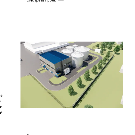
ое
и,
ми
ой