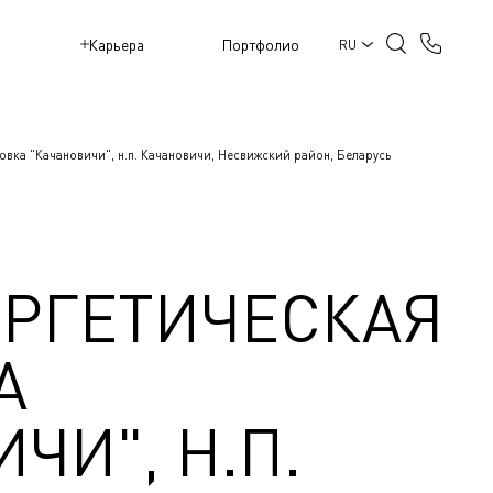
M
Карьера
Портфолио
RU
овка "Качановичи", н.п. Качановичи, Несвижский район, Беларусь
РГЕТИЧЕСКАЯ
А
ЧИ", Н.П.