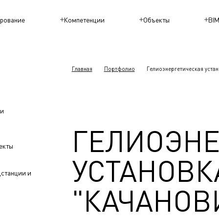
рование
Компетенции
Объекты
BI
Главная
Портфолио
Гелиоэнергетическая устан
чи
ГЕЛИОЭНЕ
екты
УСТАНОВК
дстанции и
"КАЧАНОВИ