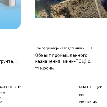
Трансформаторные подстанции и ЛЭП
Объект промышленного
рунте,
назначения (мини-ТЭЦ) с
выработкой тепловой и
ТП 2х2500 кВА
электрической энергии, Пермь,
Россия
АЛЬНЫЕ СЕТИ
КОМПЕТЕНЦИИ
gram
BIM
in
Архитектура
be