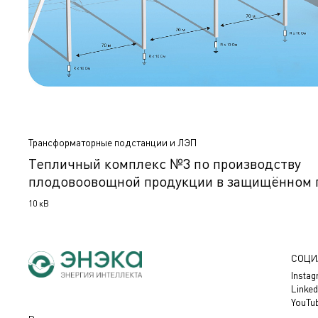
Трансформаторные подстанции и ЛЭП
Тепличный комплекс №3 по производству
плодовоовощной продукции в защищённом г
н.п. Трубчино, Новгородский район, Россия
10 кВ
СОЦИ
Insta
Linked
YouTu