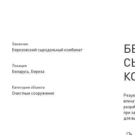
Заказчик
Б
Березовский сыродельный комбинат
С
Локация
Беларусь, Береза
К
Категория объекта
Очистные сооружения
Резул
впеча
разра
при з
для в