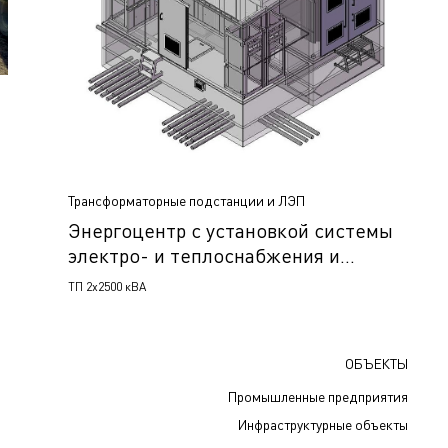
Трансформаторные подстанции и ЛЭП
Энергоцентр с установкой системы
электро- и теплоснабжения и
производством СО2 не менее 800 кг/
ТП 2х2500 кВА
час, н.п. Мартыновка, Курганская
область, Россия
ОБЪЕКТЫ
Промышленные предприятия
Инфраструктурные объекты