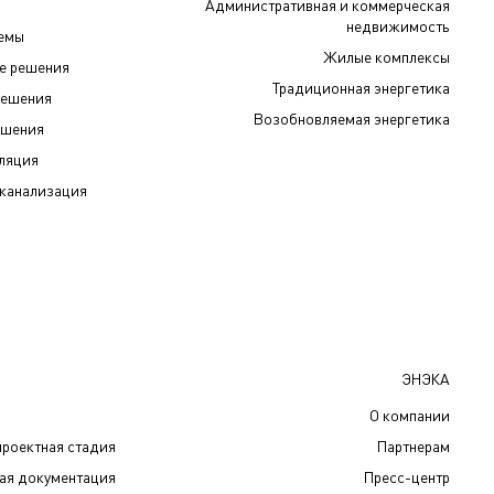
Административная и коммерческая
недвижимость
темы
Жилые комплексы
е решения
Традиционная энергетика
решения
Возобновляемая энергетика
ешения
иляция
канализация
ЭНЭКА
О компании
проектная стадия
Партнерам
чая документация
Пресс-центр