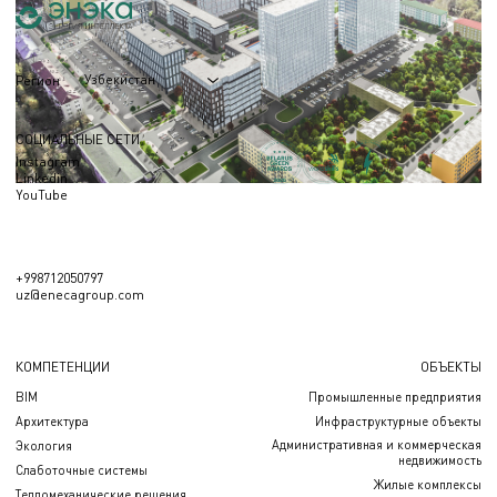
Узбекистан
Регион
СОЦИАЛЬНЫЕ СЕТИ
Instagram
Linkedin
YouTube
+998712050797
uz@enecagroup.com
КОМПЕТЕНЦИИ
ОБЪЕКТЫ
BIM
Промышленные предприятия
Архитектура
Инфраструктурные объекты
Административная и коммерческая
Экология
недвижимость
Слаботочные системы
Жилые комплексы
Тепломеханические решения