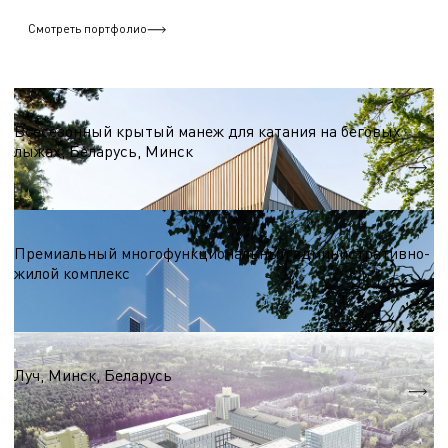
Смотреть портфолио
Бизнес центры
Всесезонный крытый манеж для катания на беговых
лыжах, Беларусь, Минск
S = 27 000 м.кв.
Бизнес центры
Премиальный многофункциональный административно-
жилой комплекс
S = 137 500 м.кв.
Бизнес центры
Луч, Минск, Беларусь
S = 4 8307 га.