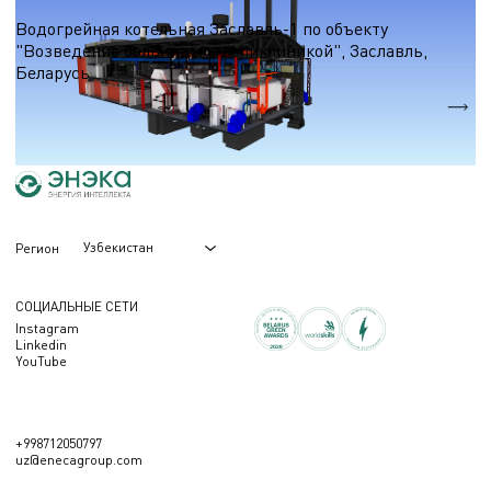
Водогрейные котельные на природном газе
Водогрейная котельная Заславль-1 по объекту
"Возведение больницы с поликлиникой", Заславль,
Беларусь
Qтеп.
30,9 МВт.
Узбекистан
Регион
СОЦИАЛЬНЫЕ СЕТИ
Instagram
Linkedin
YouTube
+998712050797
uz@enecagroup.com