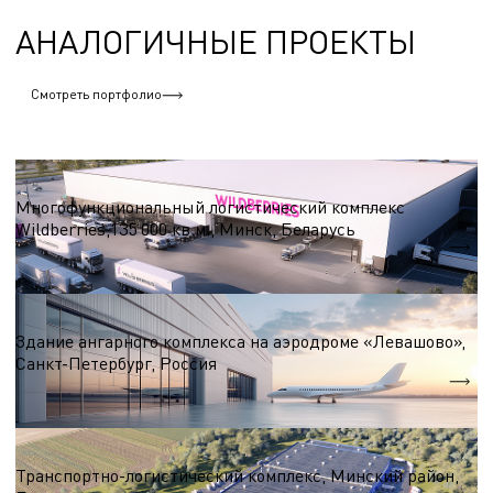
АНАЛОГИЧНЫЕ ПРОЕКТЫ
Смотреть портфолио
Логистические центры и склады
Многофункциональный логистический комплекс
Wildberries,135 000 кв.м., Минск, Беларусь
S = 135 000 кв.м.
Логистические центры и склады
Здание ангарного комплекса на аэродроме «Левашово»,
Санкт-Петербург, Россия
S = 21 252 м.кв.
Логистические центры и склады
Транспортно-логистический комплекс, Минский район,