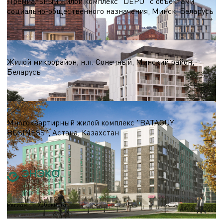
Премиальный жилой комплекс "DEPO" с объектами
социально-общественного назначения, Минск, Беларусь
Общая площадь комплекса — 147 807 м.кв.
Жилые комплексы более 100 000 м.кв.
Жилой микрорайон, н.п. Сонечный, Минский район,
Беларусь
S = 100 000 м.кв.
Жилые комплексы более 100 000 м.кв.
Многоквартирный жилой комплекс "BATAGUY
BUSINESS", Астана, Казахстан
S = 100 000 м.кв.
Узбекистан
Регион