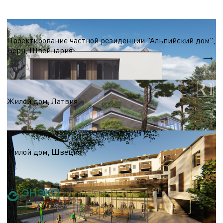
Виллы, таунхаусы, резиденции
Проектирование частной резиденции "Альпийский дом",
Берн, Швейцария
S = 335,8 м.кв.
Виллы, таунхаусы, резиденции
Жилой дом, Латвия
S = 2 300 м.кв.
Виллы, таунхаусы, резиденции
Жилой дом, Швеция
S = 5 000 м.кв.