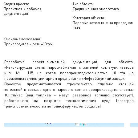
Стадия проекта
Тип объекта
Проектная и рабочая
Традиционная энергетика
документация
Категория объекта
Паровые котельные на природном
газе
Ключевые показатели
Производительность =10 т/ч
Разработка проектно-сметной документации для объекта:
«Реконструкция схемы пароснабжения с заменой котла-утилизатора
инв. № 115 на котел паропроизводительностью 10 т/ч на
производственном унитарном предприятии «Нефтебитумный завод».
Проектом предусматривается строительство отдельно стоящей
котельной в составе одного парового котла паропроизводительностью
10 тп/час (вид топлива – мазут, резервное топливо отсутствует),
работающего на покрытие технологических нужд (разогрев
транспортных емкостей по трансферу нефтепродуктов).