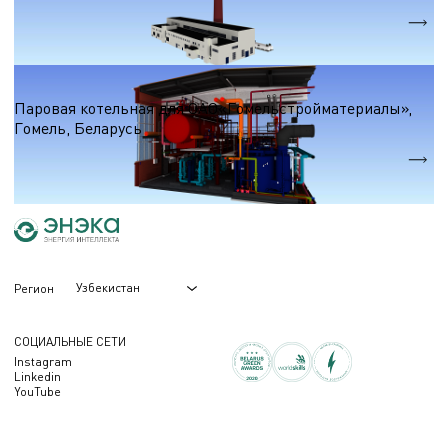
Суммарная мощность
50 МВт.
Паровые котельные на природном газе
Паровая котельная для ОАО«Гомельстройматериалы»,
Гомель, Беларусь
Производительность
7,83т/ч
Узбекистан
Регион
СОЦИАЛЬНЫЕ СЕТИ
Instagram
Linkedin
YouTube