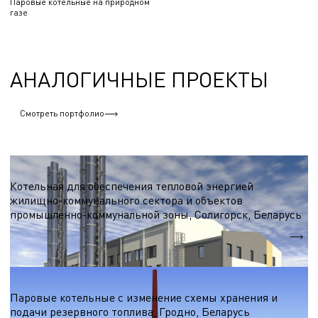
Паровые котельные на природном
газе
АНАЛОГИЧНЫЕ ПРОЕКТЫ
Смотреть портфолио
Паровые котельные на природном газе
Котельная для обеспечения тепловой энергией
жилищно-коммунального сектора и объектов
промышленно-коммунальной зоны, Солигорск, Беларусь
Установленная мощность
134 МВт
Паровые котельные на природном газе
Паровые котельные с изменение схемы хранения и
подачи резервного топлива, Гродно, Беларусь