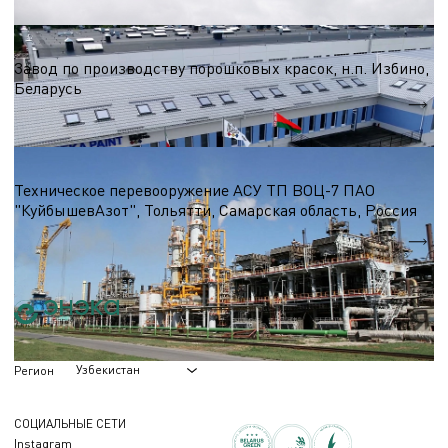
Химическая промышленность
Завод по производству порошковых красок, н.п. Избино,
Беларусь
S = 12 000 м.кв.
Химическая промышленность
Техническое перевооружение АСУ ТП ВОЦ-7 ПАО
"КуйбышевАзот", Тольятти, Самарская область, Россия
Количество сигналов ввода/вывода
310
Узбекистан
Регион
СОЦИАЛЬНЫЕ СЕТИ
Instagram