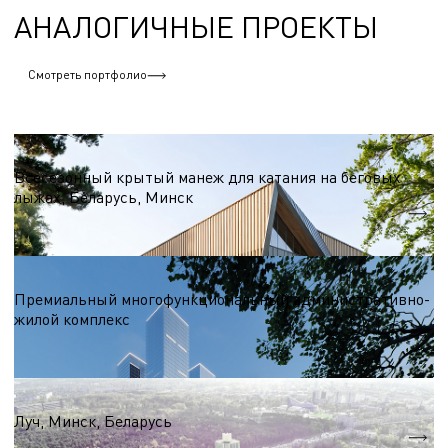
АНАЛОГИЧНЫЕ ПРОЕКТЫ
Смотреть портфолио
Бизнес центры
Всесезонный крытый манеж для катания на беговых
лыжах, Беларусь, Минск
S = 27 000 м.кв.
Бизнес центры
Премиальный многофункциональный административно-
жилой комплекс
S = 137 500 м.кв.
Бизнес центры
Луч, Минск, Беларусь
S = 4 8307 га.