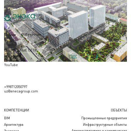
Узбекистан
Регион
СОЦИАЛЬНЫЕ СЕТИ
Instagram
Linkedin
YouTube
+998712050797
uz@enecagroup.com
КОМПЕТЕНЦИИ
ОБЪЕКТЫ
BIM
Промышленные предприятия
Архитектура
Инфраструктурные объекты
Административная и коммерческая
Экология