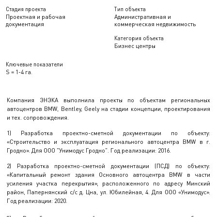
Стадия проекта
Тип объекта
Проектная и рабочая
Административная и
документация
коммерческая недвижимость
Категория объекта
Бизнес центры
Ключевые показатели
S = 1-4 га.
Компания ЭНЭКА выполнила проекты по объектам региональных
автоцентров BMW, Bentley, Geely на стадии концепции, проектирования
и тех. сопровождения.
1) Разработка проектно-сметной документации по объекту:
«Строительство и эксплуатация регионального автоцентра BMW в г.
Гродно». Для ООО "Унимодус Гродно". Год реализации: 2016.
2) Разработка проектно-сметной документации (ПСД) по объекту:
«Капитальный ремонт здания Основного автоцентра BMW в части
усиления участка перекрытия», расположенного по адресу Минский
район, Папернянский с/с д. Цна, ул. Юбилейная, 4. Для ООО «Унимодус».
Год реализации: 2020.