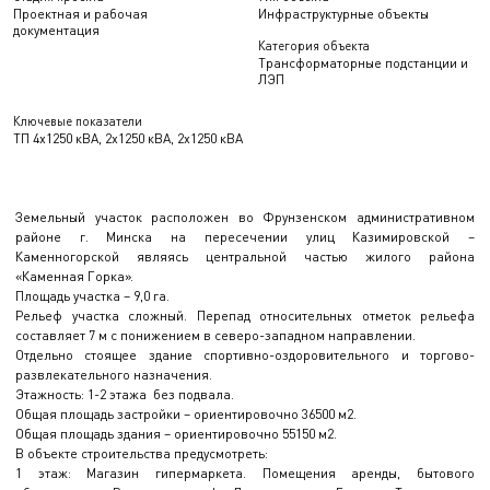
Проектная и рабочая
Инфраструктурные объекты
документация
Категория объекта
Трансформаторные подстанции и
ЛЭП
Ключевые показатели
ТП 4х1250 кВА, 2х1250 кВА, 2х1250 кВА
Земельный участок расположен во Фрунзенском административном
районе г. Минска на пересечении улиц Казимировской –
Каменногорской являясь центральной частью жилого района
«Каменная Горка».
Площадь участка – 9,0 га.
Рельеф участка сложный. Перепад относительных отметок рельефа
составляет 7 м с понижением в северо-западном направлении.
Отдельно стоящее здание спортивно-оздоровительного и торгово-
развлекательного назначения.
Этажность: 1-2 этажа без подвала.
Общая площадь застройки – ориентировочно 36500 м2.
Общая площадь здания – ориентировочно 55150 м2.
В объекте строительства предусмотреть:
1 этаж: Магазин гипермаркета. Помещения аренды, бытового