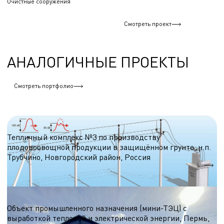
Очистные сооружения
Смотреть проект
АНАЛОГИЧНЫЕ ПРОЕКТЫ
Смотреть портфолио
Трансформаторные подстанции и ЛЭП
Тепличный комплекс №3 по производству
плодовоовощной продукции в защищённом грунте, н.п.
Трубчино, Новгородский район, Россия
10 кВ
Трансформаторные подстанции и ЛЭП
Объект промышленного назначения (мини-ТЭЦ) с
выработкой тепловой и электрической энергии, Пермь,