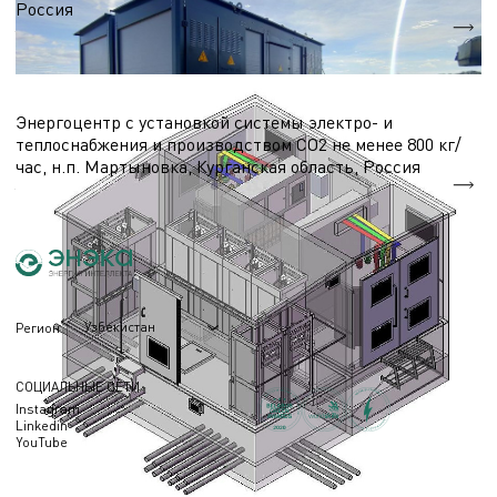
Россия
ТП 2х2500 кВА
Трансформаторные подстанции и ЛЭП
Энергоцентр с установкой системы электро- и
теплоснабжения и производством СО2 не менее 800 кг/
час, н.п. Мартыновка, Курганская область, Россия
ТП 2х2500 кВА
Узбекистан
Регион
СОЦИАЛЬНЫЕ СЕТИ
Instagram
Linkedin
YouTube