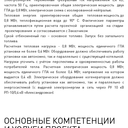
частота 50 Гц, ориентировочная общая электрическая мощность двух
ГПА до 0,8 МВт, электрическая схема с изолированной нейтралью.
Тепловая энергия: ориентировочная общая тепловая мощность до
0,8 МВт, теплофикационная вода до 90° С. Фактические параметры
устанавливаются путем расчета проектной организацией на стадии
проектирования и согласовывается с Заказчиком.
Сухой отбензиненый газ – основное топливо. Запуск без запального
топлива.
Расчетная тепловая нагрузка - 0,8 МВт, мощность единичного ГПА
установки не более 0,4 МВт. Оборудование должно обеспечивать работу
установки как автономно, так и параллельно с существующей котельной.
Нагрузки уточнить с учётом перспективы и одновременностью работы
потребителей тепла. Расчетная электрическая мощность 0,8 МВт,
мощность единичного ГПА не более 0,4 МВт, напряжение на котором
выдается 0,4 кВ. Электрическое оборудование когенераторов должно
обеспечивать работу установки как автономно, так и параллельно с
энергосистемой (с выдачей электроэнергии в сеть через РУ 10 кВ
РП-10/0,4 кВ «Александровка»).
ОСНОВНЫЕ КОМПЕТЕНЦИИ