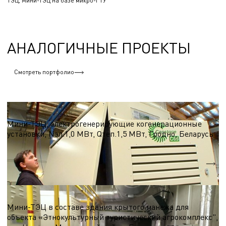
ТЭЦ, Мини-ТЭЦ на базе микро-ГТУ
АНАЛОГИЧНЫЕ ПРОЕКТЫ
Смотреть портфолио
ТЭЦ, Мини-ТЭЦ на базе микро-ГТУ
Мини-ТЭЦ, электрогенерирующие когенерационные
установки, Nэл.1,0 МВт, Qтеп.1,5 МВт, Гродно, Беларусь
Nэл.
1,0 МВт
Qтеп.
1,5 МВт
ТЭЦ, Мини-ТЭЦ на базе микро-ГТУ
Мини-ТЭЦ в составе здания крытого манежа для
объекта «Этнокультурный туристический агрокомплекс",