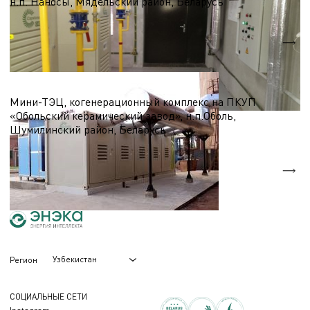
н.п. Наносы, Мядельский район, Беларусь
Nэл.
0,1 МВт
Qтеп.
0,3 МВт
ТЭЦ, Мини-ТЭЦ на базе микро-ГТУ
Мини-ТЭЦ, когенерационный комплекс на ПКУП
«Обольский керамический завод», н.п.Оболь,
Шумилинский район, Беларусь
Nэл.
1,0 МВт
Qтеп.
1,9 МВт
Узбекистан
Регион
СОЦИАЛЬНЫЕ СЕТИ