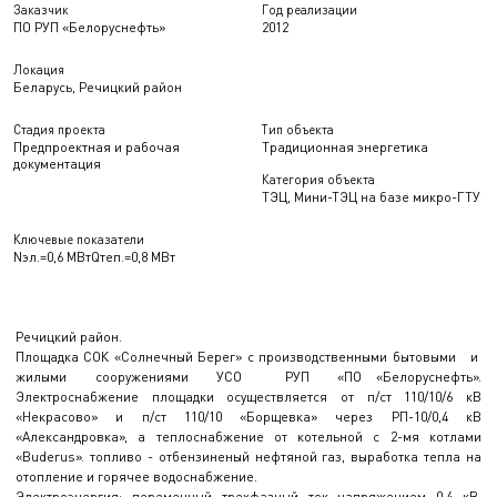
Заказчик
Год реализации
ПО РУП «Белоруснефть»
2012
Локация
Беларусь, Речицкий район
Стадия проекта
Тип объекта
Предпроектная и рабочая
Традиционная энергетика
документация
Категория объекта
ТЭЦ, Мини-ТЭЦ на базе микро-ГТУ
Ключевые показатели
Nэл.=0,6 МВт
Qтеп.=0,8 МВт
Речицкий район.
Площадка СОК «Солнечный Берег» с производственными бытовыми и
жилыми сооружениями УСО РУП «ПО «Белоруснефть».
Электроснабжение площадки осуществляется от п/ст 110/10/6 кВ
«Некрасово» и п/ст 110/10 «Борщевка» через РП-10/0,4 кВ
«Александровка», а теплоснабжение от котельной с 2-мя котлами
«Buderus». топливо - отбензиненый нефтяной газ, выработка тепла на
отопление и горячее водоснабжение.
Электроэнергия: переменный трехфазный ток напряжением 0,4 кВ,