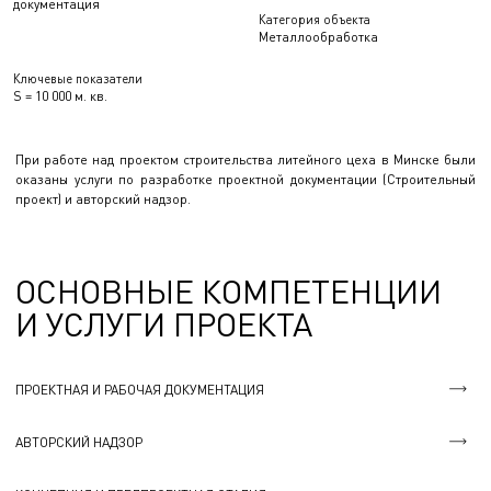
документация
Категория объекта
Металлообработка
Ключевые показатели
S = 10 000 м. кв.
При работе над проектом строительства литейного цеха в Минске были
оказаны услуги по разработке проектной документации (Строительный
проект) и авторский надзор.
ОСНОВНЫЕ КОМПЕТЕНЦИИ
И УСЛУГИ ПРОЕКТА
ПРОЕКТНАЯ И РАБОЧАЯ ДОКУМЕНТАЦИЯ
АВТОРСКИЙ НАДЗОР