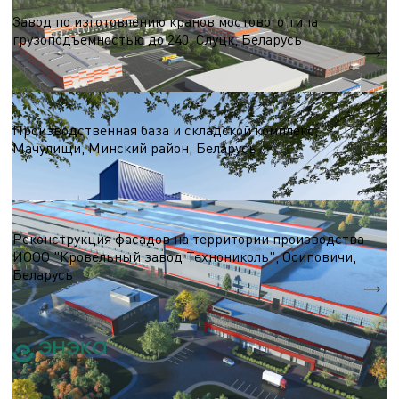
Завод по изготовлению кранов мостового типа
грузоподъемностью до 240, Слуцк, Беларусь
S = 6 000 м.кв.
Металлообработка
Производственная база и складской комплекс,
Мачулищи, Минский район, Беларусь
S = 8 200 м.кв.
Металлообработка
Реконструкция фасадов на территории производства
ИООО "Кровельный завод Технониколь", Осиповичи,
Беларусь
S - 30 000 м.кв.