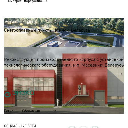
Смотреть портфолио
Перерабатывающая промышленность
Снегосплавные пункты, Минск, Беларусь
Плавление снега — до 150 тыс. м.куб./год
Перерабатывающая промышленность
Реконструкция производственного корпуса с установкой
технологического оборудования, н.п. Мосевичи, Беларусь
Объем производственного корпуса
53242,9 м3
Узбекистан
Регион
СОЦИАЛЬНЫЕ СЕТИ