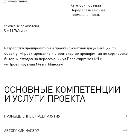
документация
Категория объекта
Перерабатывающая
промышленность
Ключевые показатели
S = 11 740 м.кв.
Разработка предпроектной и проектно-сметной документации по
объекту: «Проектирование и строительство предприятия по сортировке
бытовых отходов на пересечении ул.Проектируемая №1 и
ул.Проектируемая №4 в г. Минске».
ОСНОВНЫЕ КОМПЕТЕНЦИИ
И УСЛУГИ ПРОЕКТА
ПРОМЫШЛЕННЫЕ ПРЕДПРИЯТИЯ
АВТОРСКИЙ НАДЗОР