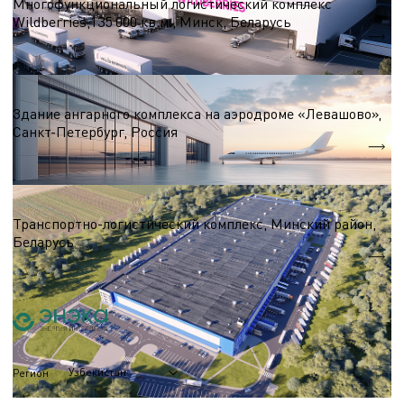
Многофункциональный логистический комплекс
Wildberries,135 000 кв.м., Минск, Беларусь
S = 135 000 кв.м.
Логистические центры и склады
Здание ангарного комплекса на аэродроме «Левашово»,
Санкт-Петербург, Россия
S = 21 252 м.кв.
Логистические центры и склады
Транспортно-логистический комплекс, Минский район,
Беларусь
S = 60 000 м.кв.
Узбекистан
Регион