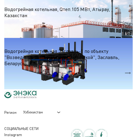
Водогрейные котельные на природном газе
Водогрейная котельная, Qтеп.105 МВт, Атырау,
Казахстан
Qтеп.
105 МВт
Водогрейные котельные на природном газе
Водогрейная котельная Заславль-1 по объекту
"Возведение больницы с поликлиникой", Заславль,
Беларусь
Qтеп.
30,9 МВт.
Узбекистан
Регион
СОЦИАЛЬНЫЕ СЕТИ
Instagram