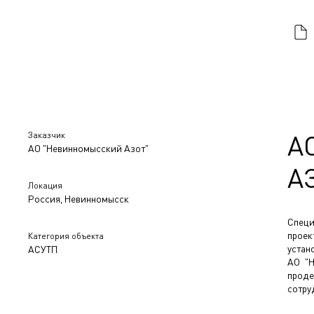
Заказчик
А
АО "Невинномысский Азот"
А
Локация
Россия, Невинномысск
Специ
проек
Категория объекта
устан
АСУТП
АО "Н
прод
сотру