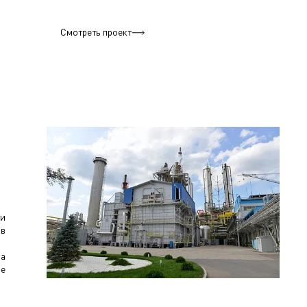
Смотреть проект
ти
 в
за
е