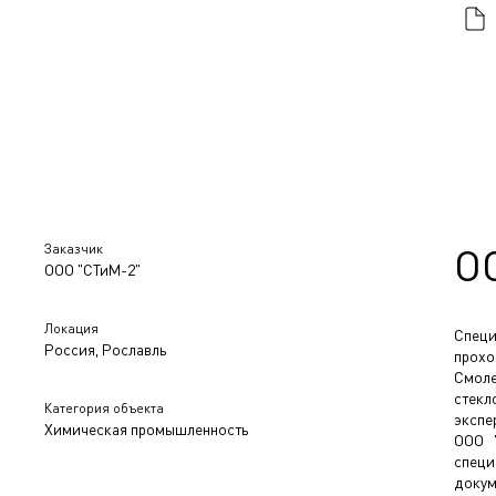
Заказчик
О
ООО "СТиМ-2"
Локация
Спец
Россия, Рославль
прохо
Смоле
стек
Категория объекта
экспе
Химическая промышленность
ООО 
специ
докум