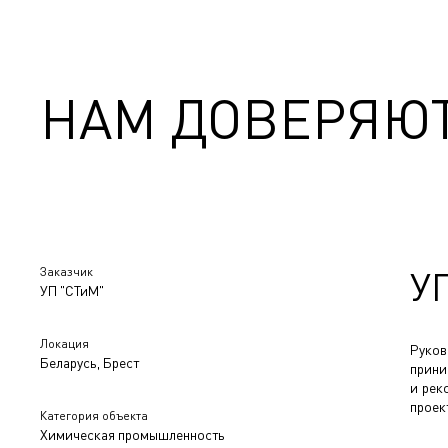
НАМ ДОВЕРЯЮ
Заказчик
У
УП "СТиМ"
Локация
Руко
Беларусь, Брест
прини
и рек
проек
Категория объекта
Химическая промышленность