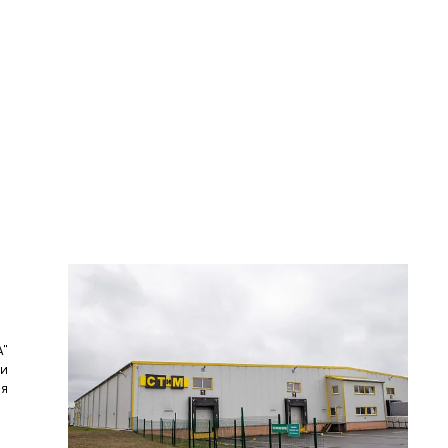
А"
ии
ля