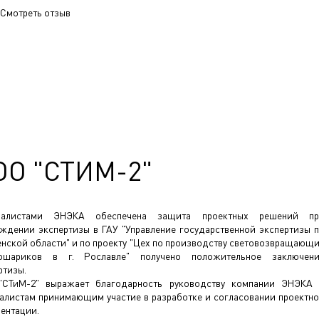
Смотреть отзыв
ОО "СТИМ-2"
иалистами ЭНЭКА обеспечена защита проектных решений пр
ждении экспертизы в ГАУ "Управление государственной экспертизы 
нской области" и по проекту "Цех по производству световозвращающ
лошариков в г. Рославле" получено положительное заключен
ртизы.
"СТиМ-2" выражает благодарность руководству компании ЭНЭКА
алистам принимающим участие в разработке и согласовании проектн
ентации.