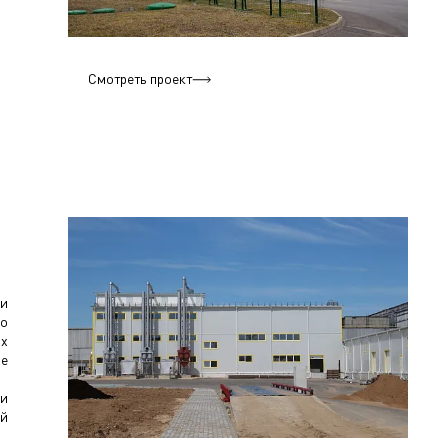
Смотреть проект
и
по
их
ие
 и
ой