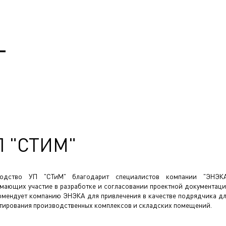
Т
П "СТИМ"
водство УП "СТиМ" благодарит специалистов компании "ЭНЭК
мающих участие в разработке и согласовании проектной документац
омендует компанию ЭНЭКА для привлечения в качестве подрядчика д
тирования производственных комплексов и складских помещений.