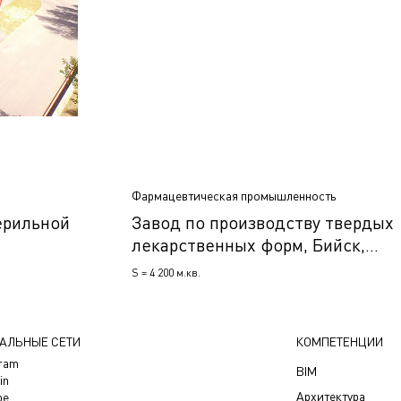
Фармацевтическая промышленность
ерильной
Завод по производству твердых
лекарственных форм, Бийск,
Россия
S = 4 200 м.кв.
АЛЬНЫЕ СЕТИ
КОМПЕТЕНЦИИ
gram
BIM
in
Архитектура
be