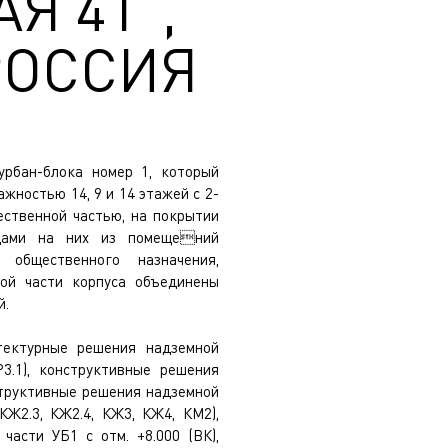
Я 41",
РОССИЯ
урбан-блока номер 1, который
жностью 14, 9 и 14 этажей с 2-
ственной частью, на покрытии
дами на них из помещений
общественного назначения,
ой части корпуса объединены
й.
тектурные решения надземной
АР3.1), конструктивные решения
нструктивные решения надземной
 КЖ2.3, КЖ2.4, КЖ3, КЖ4, КМ2),
части УБ1 с отм. +8.000 (ВК),