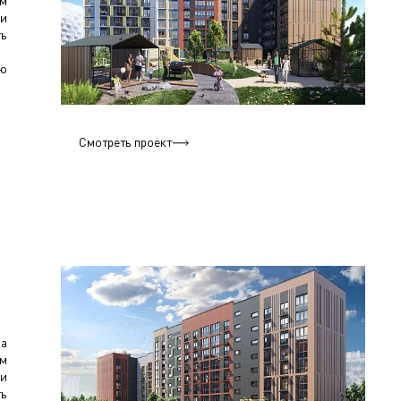
м
и
ть
ую
Смотреть проект
да
м
и
ть