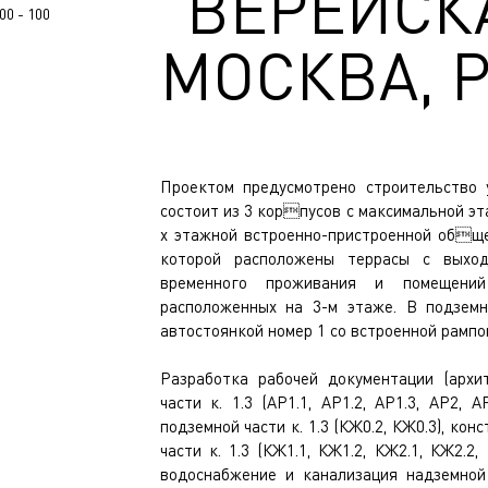
"ВЕРЕЙСКА
0 - 100
МОСКВА, 
Проектом предусмотрено строительство 
состоит из 3 корпусов с максимальной эта
х этажной встроенно-пристроенной обще
которой расположены террасы с выхо
временного проживания и помещений 
расположенных на 3-м этаже. В подземн
автостоянкой номер 1 со встроенной рампо
Разработка рабочей документации (архи
части к. 1.3 (АР1.1, АР1.2, АР1.3, АР2, 
подземной части к. 1.3 (КЖ0.2, КЖ0.3), ко
части к. 1.3 (КЖ1.1, КЖ1.2, КЖ2.1, КЖ2.2,
водоснабжение и канализация надземной 