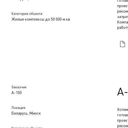
гото
прое
реком
Категория объекта
затра
Жилые комплексы до 50 000 м.кв
Компа
работ
Заказчик
А
А-100
Локация
Хотим
Беларусь, Минск
гото
прое
реком