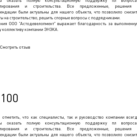
вы оказать полную консультационную поддержку пл вопроса
ктирования и строительства. Все предложенные, решения 
ендации были актуальны для нашего объекта, что позволило снизи
ты на строительство, решить спорные вопросы с подрядчиками.
ния ООО "Астодевелопмент" выражает благодарность за выполненн
у коллективу компании ЭНЭКА.
Смотреть отзыв
-100
 отметить, что как специалисты, так и руководство компании всег
вы оказать полную консультационную поддержку пл вопроса
ктирования и строительства. Все предложенные, решения 
ендации были актуальны для нашего объекта, что позволило снизи