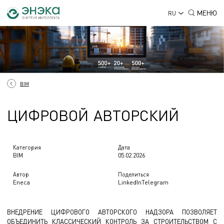
МЕНЮ
RU
BIM
Ц
И
Ф
Р
О
В
О
Й
А
В
Т
О
Р
С
К
И
Й
ЦИФРОВОЙ АВТОРСКИЙ Н
Категория
Дата
BIM
05.02.2026
Автор
Поделиться
Eneca
LinkedIn
Telegram
ВНЕДРЕНИЕ ЦИФРОВОГО АВТОРСКОГО НАДЗОРА ПОЗВОЛЯЕТ
ОБЪЕДИНИТЬ КЛАССИЧЕСКИЙ КОНТРОЛЬ ЗА СТРОИТЕЛЬСТВОМ С