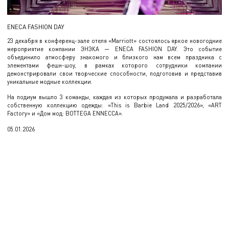
Г
ENECA FASHION DAY
Гр
23 декабря в конференц-зале отеля «Marriott» состоялось яркое новогодние
Си
мероприятие компании ЭНЭКА — ENECA FASHION DAY. Это событие
ур
объединило атмосферу знакомого и близкого нам всем праздника с
элементами фешн-шоу, в рамках которого сотрудники компании
демонстрировали свои творческие способности, подготовив и представив
уникальные модные коллекции.
На подиум вышло 3 команды, каждая из которых продумала и разработала
собственную коллекцию одежды: «This is Barbie Land 2025/2026», «ART
Factory» и «Дом мод: BOTTEGA ENNECCA».
05.01.2026
16