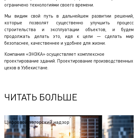
ограничено технологиями своего времени.
Мы видим свой путь в дальнейшем развитии решений,
которые позволят существенно улучшить процесс
строительства и эксплуатации объектов, и будем
продолжать делать это, идя к цели — сделать мир
безопаснее, качественнее и удобнее для жизни.
Компания «ЭНЭКА» осуществляет
комплексное
проектирование зданий
.
Проектирование производственных
цехов
в Узбекистане.
ЧИТАТЬ БОЛЬШЕ
Цифровой авторский надзор
Внедрение цифрового авторского надзора позволяет объединить
классический контроль за строительством с передовыми BIM-технологиями и
инструментами дополненной реальности (AR), создавая единую экосистему