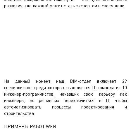
развития, где каждый может стать экспертом в своем деле.
Мы одни из первых, кто начал осваивать BIM-ИТ с нуля, и теперь у
нас есть обширная база знаний и система менторства. Наши
специалисты развиваются от уровня Trainee до Senior
разработчика, получая поддержку от опытных коллег. Мы создаем
команду, где каждый участник помогает друг другу расти, а знания
накапливаются и передаются внутри компании.
На данный момент наш BIM-отдел включает 29
специалистов, среди которых выделяется IT-команда из 10
инженер-программистов, начавших свою карьеру как
инженеры, но решивших переключиться в IT, чтобы
автоматизировать процессы проектирования и
строительства.
ПРИМЕРЫ РАБОТ WEB