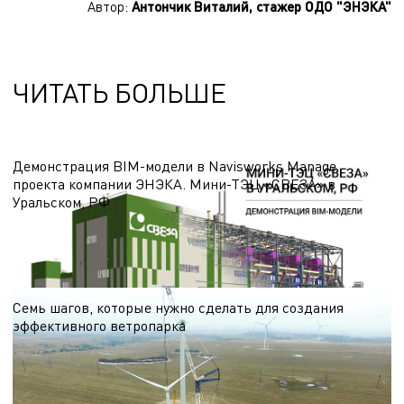
Автор:
Антончик Виталий, стажер ОДО "ЭНЭКА"
ЧИТАТЬ БОЛЬШЕ
Демонстрация BIM-модели в Navisworks Manage
проекта компании ЭНЭКА. Мини-ТЭЦ «СВЕЗА» в
Уральском, РФ
В видео показано здание Мини-ТЭЦ с выработкой электрической и тепловой
энергии для деревообрабатывающего комбината «СВЕЗА» в Уральском, РФ
23.10.2024
Семь шагов, которые нужно сделать для создания
эффективного ветропарка
Первый шаг. Проведение скрининга (выбора) потенциальных площадок для
проектирования ветроэнергетической станции (ВЭС)
19.10.2024