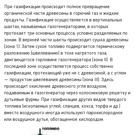
При газификации происходит полное превращение
органической части древесины в горючий газ и жидкие
продукты. Газификация осуществляется в вертикальных
шахтах, называемых газогенераторами, в которых
протекает три основных процесса, условно разделяемых по
зонам. В верхней части шахты происходит сушка древесины
(зона 1). Затем сухое топливо подвергается термическому
разложению (швелеванию) в токе нагретого газа,
двигающегося горловине газогенератора (зона II). В
последней зоне осуществляется процесс собственно
газификации, протекающий уже не с древесиной, а с углем
— продуктом швелевания древесины (зона III). Здесь
происходит окисление древесного угля воздухом,
подаваемым в газогенератор через колосниковую решетку и
дутьевые фурмы. При газификации других видов твердого
топлива (ископаемых углей, сланцев, кокса, торфа и др.)
вместо воздушного иногда используют парокислородное
или воздушное дутье, обогащенное кислородом.