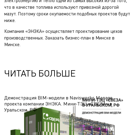
электроэнергию и тепло одни из самых высоких из-за того,
что в качестве топлива используют привозной дорогой
мазут. Поэтому сроки окупаемости подобных проектов будут
ниже.
Компания «ЭНЭКА» осуществляет
проектирование цехов
производственных
.
Заказать бизнес-план в Минске
в
Минске.
ЧИТАТЬ БОЛЬШЕ
Демонстрация BIM-модели в Navisworks Manage
проекта компании ЭНЭКА. Мини-ТЭЦ «СВЕЗА» в
Уральском, РФ
В видео показано здание Мини-ТЭЦ с выработкой электрической и тепловой
энергии для деревообрабатывающего комбината «СВЕЗА» в Уральском, РФ
23.10.2024